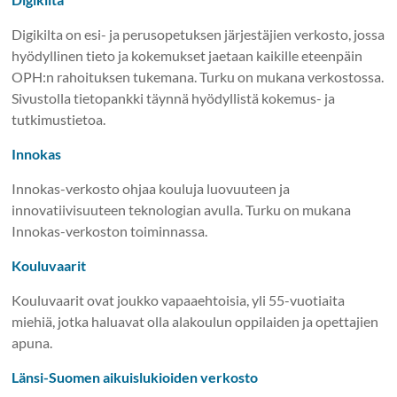
Digikilta on esi- ja perusopetuksen järjestäjien verkosto, jossa
hyödyllinen tieto ja kokemukset jaetaan kaikille eteenpäin
OPH:n rahoituksen tukemana. Turku on mukana verkostossa.
Sivustolla tietopankki täynnä hyödyllistä kokemus- ja
tutkimustietoa.
Innokas
Innokas-verkosto ohjaa kouluja luovuuteen ja
innovatiivisuuteen teknologian avulla. Turku on mukana
Innokas-verkoston toiminnassa.
Kouluvaarit
Kouluvaarit ovat joukko vapaaehtoisia, yli 55-vuotiaita
miehiä, jotka haluavat olla alakoulun oppilaiden ja opettajien
apuna.
Länsi-Suomen aikuislukioiden verkosto