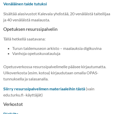
Venäläinen taide tutuksi
Sisältää alasivustot Kalevala yhdistää, 20 venäläistä taiteilijaa
ja 40 venäläistä maalausta.
Opetuksen resurssipalvelin
Tällä hetkellä saatavana:
Turun taidemuseon arkisto – maalauksia digikuvina
Vanhoja opetuskuvatauluja
Opetusverkossa resurssipalvelimelle pääsee kirjautumatta.
Ulkoverkosta (esim. kotoa) kirjaudutaan omalla OPAS-
tunnuksella ja salasanalla.
Siirry resurssipalvelimen materiaaleihin tästä
(vain
edu.turku.fi -käyttäjät)
Verkostot
Digikilta