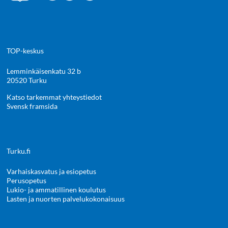
TOP-keskus
Lemminkäisenkatu 32 b
20520 Turku
Katso tarkemmat yhteystiedot
Svensk framsida
Turku.fi
Varhaiskasvatus ja esiopetus
Perusopetus
Lukio- ja ammatillinen koulutus
Lasten ja nuorten palvelukokonaisuus