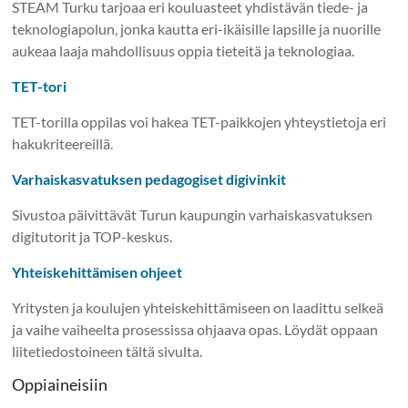
STEAM Turku tarjoaa eri kouluasteet yhdistävän tiede- ja
teknologiapolun, jonka kautta eri-ikäisille lapsille ja nuorille
aukeaa laaja mahdollisuus oppia tieteitä ja teknologiaa.
TET-tori
TET-torilla oppilas voi hakea TET-paikkojen yhteystietoja eri
hakukriteereillä.
Varhaiskasvatuksen pedagogiset digivinkit
Sivustoa päivittävät Turun kaupungin varhaiskasvatuksen
digitutorit ja TOP-keskus.
Yhteiskehittämisen ohjeet
Yritysten ja koulujen yhteiskehittämiseen on laadittu selkeä
ja vaihe vaiheelta prosessissa ohjaava opas. Löydät oppaan
liitetiedostoineen tältä sivulta.
Oppiaineisiin