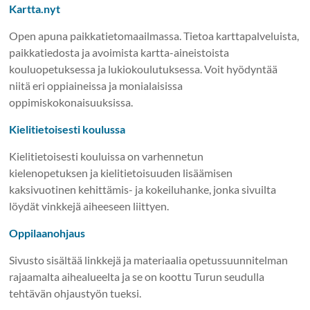
Kartta.nyt
Open apuna paikkatietomaailmassa. Tietoa karttapalveluista,
paikkatiedosta ja avoimista kartta-aineistoista
kouluopetuksessa ja lukiokoulutuksessa. Voit hyödyntää
niitä eri oppiaineissa ja monialaisissa
oppimiskokonaisuuksissa.
Kielitietoisesti koulussa
Kielitietoisesti kouluissa on varhennetun
kielenopetuksen ja kielitietoisuuden lisäämisen
kaksivuotinen kehittämis- ja kokeiluhanke, jonka sivuilta
löydät vinkkejä aiheeseen liittyen.
Oppilaanohjaus
Sivusto sisältää linkkejä ja materiaalia opetussuunnitelman
rajaamalta aihealueelta ja se on koottu Turun seudulla
tehtävän ohjaustyön tueksi.