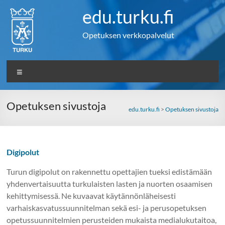
Skip
edu.turku.fi
to
content
Opetuksen verkkopalvelut
Valikko
Opetuksen sivustoja
edu.turku.fi
>
Opetuksen sivustoja
Digipolut
Turun digipolut on rakennettu opettajien tueksi edistämään
yhdenvertaisuutta turkulaisten lasten ja nuorten osaamisen
kehittymisessä. Ne kuvaavat käytännönläheisesti
varhaiskasvatussuunnitelman sekä esi- ja perusopetuksen
opetussuunnitelmien perusteiden mukaista medialukutaitoa,