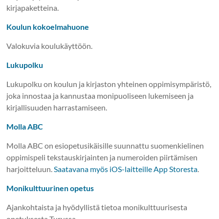
kirjapaketteina.
Koulun kokoelmahuone
Valokuvia koulukäyttöön.
Lukupolku
Lukupolku on koulun ja kirjaston yhteinen oppimisympäristö,
joka innostaa ja kannustaa monipuoliseen lukemiseen ja
kirjallisuuden harrastamiseen.
Molla ABC
Molla ABC on esiopetusikäisille suunnattu suomenkielinen
oppimispeli tekstauskirjainten ja numeroiden piirtämisen
harjoitteluun.
Saatavana myös iOS-laitteille App Storesta
.
Monikulttuurinen opetus
Ajankohtaista ja hyödyllistä tietoa monikulttuurisesta
opetuksesta Turussa.