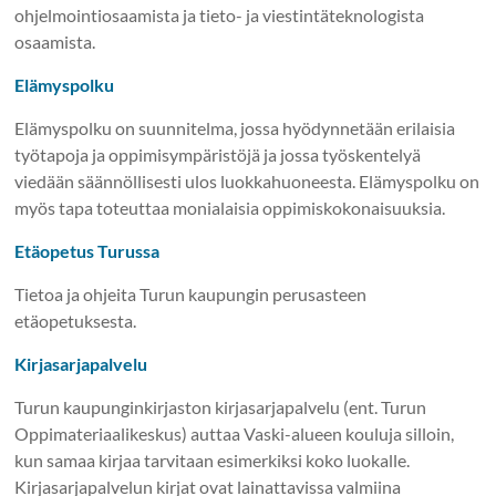
ohjelmointiosaamista ja tieto- ja viestintäteknologista
osaamista.
Elämyspolku
Elämyspolku on suunnitelma, jossa hyödynnetään erilaisia
työtapoja ja oppimisympäristöjä ja jossa työskentelyä
viedään säännöllisesti ulos luokkahuoneesta. Elämyspolku on
myös tapa toteuttaa monialaisia oppimiskokonaisuuksia.
Etäopetus Turussa
Tietoa ja ohjeita Turun kaupungin perusasteen
etäopetuksesta.
Kirjasarjapalvelu
Turun kaupunginkirjaston kirjasarjapalvelu (ent. Turun
Oppimateriaalikeskus) auttaa Vaski-alueen kouluja silloin,
kun samaa kirjaa tarvitaan esimerkiksi koko luokalle.
Kirjasarjapalvelun kirjat ovat lainattavissa valmiina