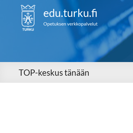
Skip
to
edu.turku.fi
content
Opetuksen verkkopalvelut
TOP-keskus tänään