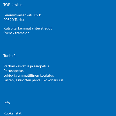
TOP-keskus
Lemminkäisenkatu 32 b
20520 Turku
Katso tarkemmat yhteystiedot
Svensk framsida
Turku.fi
Varhaiskasvatus ja esiopetus
Perusopetus
Lukio- ja ammatillinen koulutus
Lasten ja nuorten palvelukokonaisuus
Info
Ruokalistat