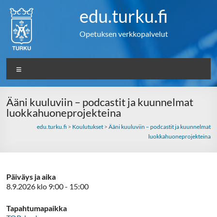
Skip
edu.turku.fi
to
content
Opetuksen verkkopalvelut
Valikko
Ääni kuuluviin – podcastit ja kuunnelmat
luokkahuoneprojekteina
edu.turku.fi
>
Koulutukset
>
Ääni kuuluviin – podcastit ja kuunnelmat
luokkahuoneprojekteina
Päiväys ja aika
8.9.2026 klo 9:00 - 15:00
Tapahtumapaikka