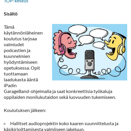
TOP-keskus
Sisältö
Tämä
käytännönläheinen
koulutus tarjoaa
valmiudet
podcastien ja
kuunnelmien
hyödyntämiseen
opetuksessa. Opit
tuottamaan
laadukasta ääntä
iPadin
GarageBand-ohjelmalla ja saat konkreettisia työkaluja
oppilaiden monilukutaidon sekä luovuuden tukemiseen.
Koulutuksen jälkeen:
Hallitset audioprojektin koko kaaren suunnittelusta ja
käsikirjoittamisesta valmiiseen jakeluun.