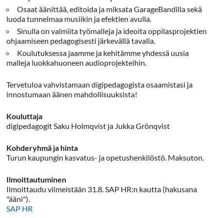
Osaat äänittää, editoida ja miksata GarageBandilla sekä
luoda tunnelmaa musiikin ja efektien avulla.
Sinulla on valmiita työmalleja ja ideoita oppilasprojektien
ohjaamiseen pedagogisesti järkevällä tavalla.
Koulutuksessa jaamme ja kehitämme yhdessä uusia
malleja luokkahuoneen audioprojekteihin.
Tervetuloa vahvistamaan digipedagogista osaamistasi ja
innostumaan äänen mahdollisuuksista!
Kouluttaja
digipedagogit Saku Holmqvist ja Jukka Grönqvist
Kohderyhmä ja hinta
Turun kaupungin kasvatus- ja opetushenkilöstö. Maksuton.
Ilmoittautuminen
Ilmoittaudu viimeistään 31.8. SAP HR:n kautta (hakusana
"ääni").
SAP HR