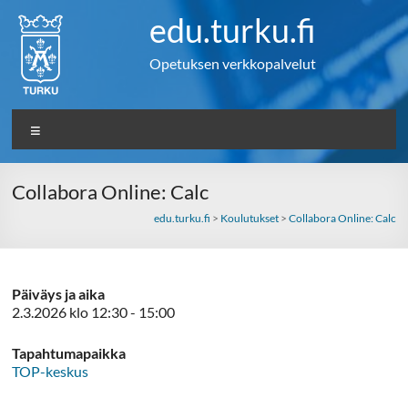
Skip
edu.turku.fi
to
content
Opetuksen verkkopalvelut
Valikko
Collabora Online: Calc
edu.turku.fi
>
Koulutukset
>
Collabora Online: Calc
Päiväys ja aika
2.3.2026 klo 12:30 - 15:00
Tapahtumapaikka
TOP-keskus