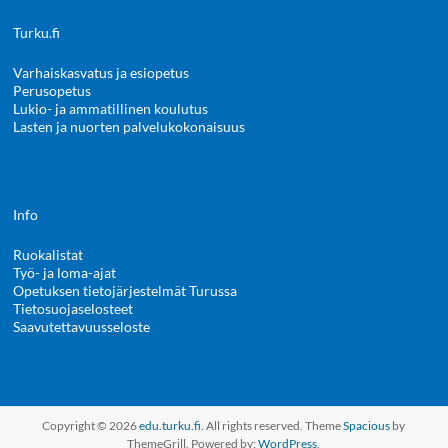
Turku.fi
Varhaiskasvatus ja esiopetus
Perusopetus
Lukio- ja ammatillinen koulutus
Lasten ja nuorten palvelukokonaisuus
Info
Ruokalistat
Työ- ja loma-ajat
Opetuksen tietojärjestelmät Turussa
Tietosuojaselosteet
Saavutettavuusseloste
Copyright © 2026
edu.turku.fi
. All rights reserved. Theme
Spacious
by
ThemeGrill. Powered by:
WordPress
.