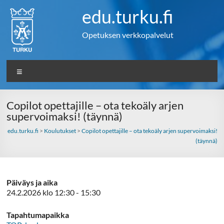
Skip
edu.turku.fi
to
content
Opetuksen verkkopalvelut
Valikko
Copilot opettajille – ota tekoäly arjen
supervoimaksi! (täynnä)
edu.turku.fi
>
Koulutukset
>
Copilot opettajille – ota tekoäly arjen supervoimaksi!
(täynnä)
Päiväys ja aika
24.2.2026 klo 12:30 - 15:30
Tapahtumapaikka