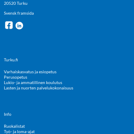
20520 Turku
Svensk framsida
Turku.fi
Varhaiskasvatus ja esiopetus
Perusopetus
Lukio- ja ammatillinen koulutus
Lasten ja nuorten palvelukokonaisuus
Info
Ruokalistat
Työ- ja loma-ajat