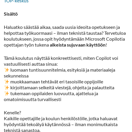
TOP-keskus
Sisältö
Haluatko säästää aikaa, saada uusia ideoita opetukseen ja
helpottaa työkuormaasi – ilman teknistä taustaa? Tervetuloa
koulutukseen, jossa opit hyödyntämään Microsoft Copilotia
opettajan työn tukena
alkeista sujuvaan käyttöön
!
Tämä koulutus näyttää konkreettisesti, miten Copilot voi
vastuullisesti auttaa sinua:
luomaan tuntisuunnitelmia, esityksiä ja materiaaleja
sekunneissa
muokkaamaan tehtävät eri tasoisille oppijoille
kirjoittamaan selkeitä viestejä, ohjeita ja palautteita
tukemaan oppilaiden luovuutta, ajattelua ja
omatoimisuutta turvallisesti
Kenelle?
Kaikille opettajille ja koulun henkilöstölle, jotka haluavat
hyödyntää tekoälyä käytännössä – ilman monimutkaista
teknistä sanastoa.