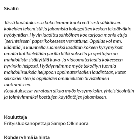
Sisältö
Tässä koulutuksessa kokeilemme konkreettisesti sähköisten
kokeiden tekemistä ja jakamista kollegoitten kesken tekoälyäkin
hyödyntäen. Hyvin laadittu sähköinen koe tarjoaa monia etuja
”perinteiseen” paperikokeeseen verrattuna. Oppilas voi mm.
kääntää ja kuunnella suomeksi laaditun kokeen kysymykset
omalla kotikielellään parilla klikkauksella ja opettajan on
mahdollista sisällyttää kuva- ja videomateriaalia kokeeseen
hyvinkin helposti. Hyödynnämme myös tekoälyn tuomia
mahdollisuuksia helppoon oppimateriaalien laadintaan, kuten
selkokielisten ja oppilaiden omakielisten tiivistelmien
tuottamiseen.
Koulutuksessa varataan aikaa myös kysymyksiin, yhteisideointiin
ja toimivimmiksi koettujen käytäntöjen jakamiseen.
Kouluttaja
Erityisluokanopettaja Sampo Olkinuora
Kohderyhmä ja hinta