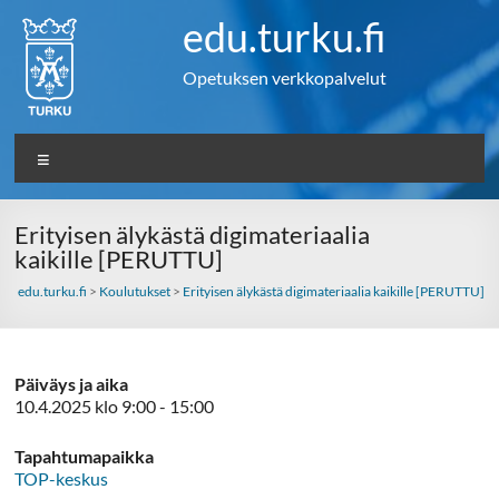
Skip
edu.turku.fi
to
content
Opetuksen verkkopalvelut
Valikko
Erityisen älykästä digimateriaalia
kaikille [PERUTTU]
edu.turku.fi
>
Koulutukset
>
Erityisen älykästä digimateriaalia kaikille [PERUTTU]
Päiväys ja aika
10.4.2025 klo 9:00 - 15:00
Tapahtumapaikka
TOP-keskus