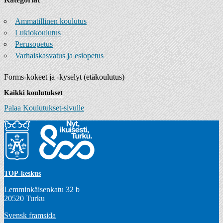
Ammatillinen koulutus
Lukiokoulutus
Perusopetus
Varhaiskasvatus ja esiopetus
Forms-kokeet ja -kyselyt (etäkoulutus)
Kaikki koulutukset
Palaa Koulutukset-sivulle
TOP-keskus
Lemminkäisenkatu 32 b
20520 Turku
Svensk framsida