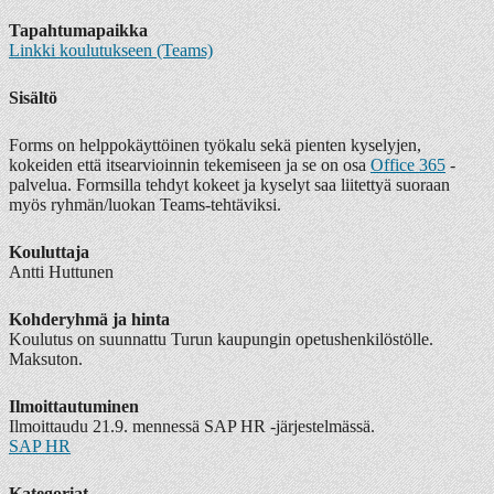
Tapahtumapaikka
Linkki koulutukseen (Teams)
Sisältö
Forms on helppokäyttöinen työkalu sekä pienten kyselyjen,
kokeiden että itsearvioinnin tekemiseen ja se on osa
Office 365
-
palvelua. Formsilla tehdyt kokeet ja kyselyt saa liitettyä suoraan
myös ryhmän/luokan Teams-tehtäviksi.
Kouluttaja
Antti Huttunen
Kohderyhmä ja hinta
Koulutus on suunnattu Turun kaupungin opetushenkilöstölle.
Maksuton.
Ilmoittautuminen
Ilmoittaudu 21.9. mennessä SAP HR -järjestelmässä.
SAP HR
Kategoriat