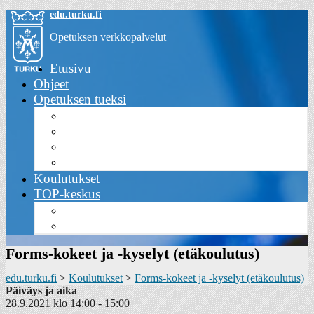
Skip
edu.turku.fi
to
Opetuksen verkkopalvelut
content
Valikko
Etusivu
Ohjeet
Opetuksen tueksi
Lainalaitteet
Opetuksen sivustoja
TVT-suunnitelma
Turun digipolut
Koulutukset
TOP-keskus
Yhteystiedot
TOP-keskuksen palvelut
Forms-kokeet ja -kyselyt (etäkoulutus)
edu.turku.fi
>
Koulutukset
>
Forms-kokeet ja -kyselyt (etäkoulutus)
Päiväys ja aika
28.9.2021 klo 14:00 - 15:00