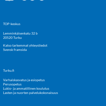
TOP-keskus
Lemminkäisenkatu 32 b
20520 Turku
Katso tarkemmat yhteystiedot
Svensk framsida
Turku.fi
Varhaiskasvatus ja esiopetus
Perusopetus
Lukio- ja ammatillinen koulutus
Lasten ja nuorten palvelukokonaisuus