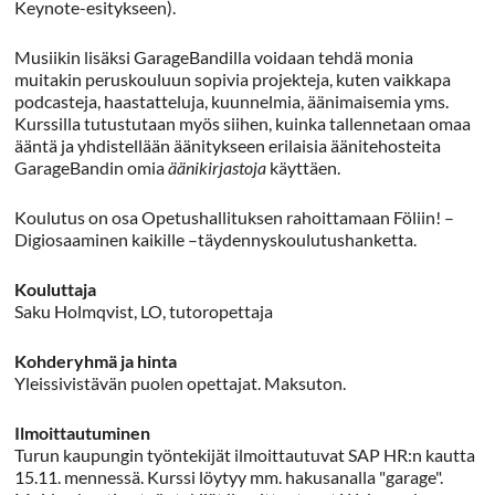
Keynote-esitykseen).
Musiikin lisäksi GarageBandilla voidaan tehdä monia
muitakin peruskouluun sopivia projekteja, kuten vaikkapa
podcasteja, haastatteluja, kuunnelmia, äänimaisemia yms.
Kurssilla tutustutaan myös siihen, kuinka tallennetaan omaa
ääntä ja yhdistellään äänitykseen erilaisia äänitehosteita
GarageBandin omia
äänikirjastoja
käyttäen.
Koulutus on osa Opetushallituksen rahoittamaan Föliin! –
Digiosaaminen kaikille –täydennyskoulutushanketta.
Kouluttaja
Saku Holmqvist, LO, tutoropettaja
Kohderyhmä ja hinta
Yleissivistävän puolen opettajat. Maksuton.
Ilmoittautuminen
Turun kaupungin työntekijät ilmoittautuvat SAP HR:n kautta
15.11. mennessä. Kurssi löytyy mm. hakusanalla "garage".