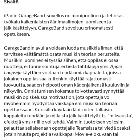
Sisältö
iPadin GarageBand-sovellus on monipuolinen ja tehokas
työkalu kaikenlaisten äänimaailmojen luomiseen ja
jälkikäsittelyyn. GarageBand soveltuu erinomaisesti
opetukseen.
GarageBandin avulla voidaan luoda musiikkia ilman, että
tarvitsee välttämättä osata musiikin teorian perusteita.
Musiikin luominen ei tyssää siihen, että oppilas ei osaa
nuotteja, ei tunne sointuja, ei tiedä tahtilajeja yms.
Apple
Loopseja
käyttäen voidaan tehdä omia kappaleita, joissa
jokainen oppilas saa kuitenkin käyttää rajattomasti
luovuutta, saaden helposti oman kädenjälkensä kuuluviin ja
näkyviin. Onnistumisen kokemus toivottavasti synnyttää
musiikin opiskelussa motivaation, jota opettaja voi
myöhemmin hyödyntää vaikkapa em. musiikin teoriaa
opettaessaan. Kurssilla käydään läpi, miten tällaisia
kappaleita tehdään ja millaista jälkikäsittelyä ( ts. ”miksausta”,
efektejä yms.) niille voi tehdä. Valmiin tuotoksen voi esim.
palauttaa sellaisenaan opettajalle Teamsissa tai viedä osaksi
jotain muuta projektia (vaikkapa iMovie-elokuvaan tai