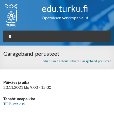
Skip
edu.turku.fi
to
content
Opetuksen verkkopalvelut
Valikko
Garageband-perusteet
edu.turku.fi
>
Koulutukset
>
Garageband-perusteet
Päiväys ja aika
23.11.2021 klo 9:00 - 15:00
Tapahtumapaikka
TOP-keskus