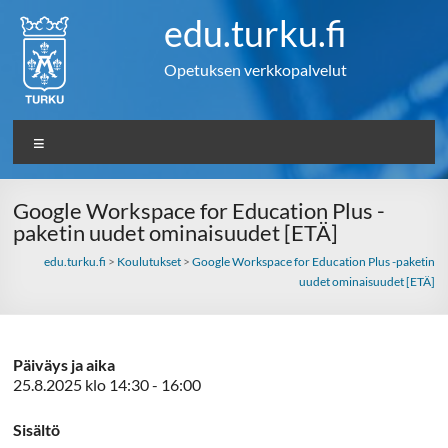
Skip
edu.turku.fi
to
content
Opetuksen verkkopalvelut
Valikko
Google Workspace for Education Plus -
paketin uudet ominaisuudet [ETÄ]
edu.turku.fi
>
Koulutukset
>
Google Workspace for Education Plus -paketin
uudet ominaisuudet [ETÄ]
Päiväys ja aika
25.8.2025 klo 14:30 - 16:00
Sisältö