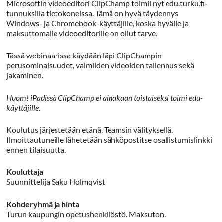
Microsoftin videoeditori ClipChamp toimii nyt edu.turku.fi-
tunnuksilla tietokoneissa. Tämä on hyvä täydennys
Windows- ja Chromebook-käyttäjille, koska hyvälle ja
maksuttomalle videoeditorille on ollut tarve.
Tässä webinaarissa käydään läpi ClipChampin
perusominaisuudet, valmiiden videoiden tallennus sekä
jakaminen.
Huom! iPadissä ClipChamp ei ainakaan toistaiseksi toimi edu-
käyttäjille.
Koulutus järjestetään etänä, Teamsin välityksellä.
Ilmoittautuneille lähetetään sähköpostitse osallistumislinkki
ennen tilaisuutta.
Kouluttaja
Suunnittelija Saku Holmqvist
Kohderyhmä ja hinta
Turun kaupungin opetushenkilöstö. Maksuton.