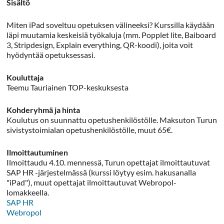
Sisältö
Miten iPad soveltuu opetuksen välineeksi? Kurssilla käydään
läpi muutamia keskeisiä työkaluja (mm. Popplet lite, Baiboard
3, Stripdesign, Explain everything, QR-koodi), joita voit
hyödyntää opetuksessasi.
Kouluttaja
Teemu Tauriainen TOP-keskuksesta
Kohderyhmä ja hinta
Koulutus on suunnattu opetushenkilöstölle. Maksuton Turun
sivistystoimialan opetushenkilöstölle, muut 65€.
Ilmoittautuminen
Ilmoittaudu 4.10. mennessä, Turun opettajat ilmoittautuvat
SAP HR -järjestelmässä (kurssi löytyy esim. hakusanalla
"iPad"), muut opettajat ilmoittautuvat Webropol-
lomakkeella.
SAP HR
Webropol