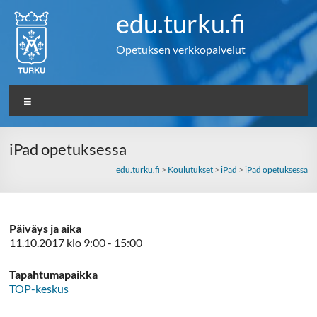
Skip
edu.turku.fi
to
content
Opetuksen verkkopalvelut
Valikko
iPad opetuksessa
edu.turku.fi
>
Koulutukset
>
iPad
>
iPad opetuksessa
Päiväys ja aika
11.10.2017 klo 9:00 - 15:00
Tapahtumapaikka
TOP-keskus