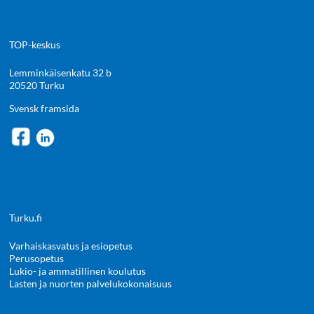
TOP-keskus
Lemminkäisenkatu 32 b
20520 Turku
Svensk framsida
Turku.fi
Varhaiskasvatus ja esiopetus
Perusopetus
Lukio- ja ammatillinen koulutus
Lasten ja nuorten palvelukokonaisuus