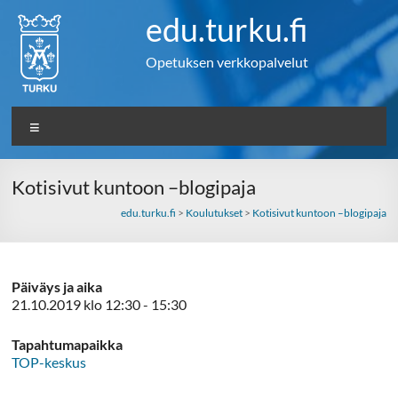
Skip
edu.turku.fi
to
content
Opetuksen verkkopalvelut
Valikko
Kotisivut kuntoon –blogipaja
edu.turku.fi
>
Koulutukset
>
Kotisivut kuntoon –blogipaja
Päiväys ja aika
21.10.2019 klo 12:30 - 15:30
Tapahtumapaikka
TOP-keskus