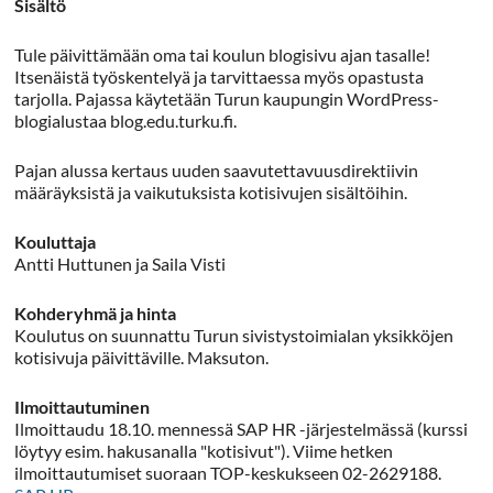
Sisältö
Tule päivittämään oma tai koulun blogisivu ajan tasalle!
Itsenäistä työskentelyä ja tarvittaessa myös opastusta
tarjolla. Pajassa käytetään Turun kaupungin WordPress-
blogialustaa blog.edu.turku.fi.
Pajan alussa kertaus uuden saavutettavuusdirektiivin
määräyksistä ja vaikutuksista kotisivujen sisältöihin.
Kouluttaja
Antti Huttunen ja Saila Visti
Kohderyhmä ja hinta
Koulutus on suunnattu Turun sivistystoimialan yksikköjen
kotisivuja päivittäville. Maksuton.
Ilmoittautuminen
Ilmoittaudu 18.10. mennessä SAP HR -järjestelmässä (kurssi
löytyy esim. hakusanalla "kotisivut"). Viime hetken
ilmoittautumiset suoraan TOP-keskukseen 02-2629188.