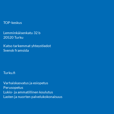
TOP-keskus
Lemminkäisenkatu 32 b
20520 Turku
Katso tarkemmat yhteystiedot
Svensk framsida
Turku.fi
Varhaiskasvatus ja esiopetus
Perusopetus
Lukio- ja ammatillinen koulutus
Lasten ja nuorten palvelukokonaisuus