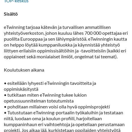
TOP-keskus
Sisältö
eTwinning tarjoaa kätevän ja turvallisen ammatillisen
yhteistyöverkoston, johon kuuluu lähes 700 000 opettajaa eri
puolilta Eurooppaa ja sen lähiympäristöä. eTwinningin kautta
on helppo löytää kumppaniluokka ja käynnistää yhteistyö
liittyen erilaisiin oppimissisältöihin ja -tavoitteisiin (kaikki eri
oppiaineet sekä monialaiset ilmiöt, ongelmat tai teemat).
Koulutuksen aikana
• esitellään lyhyesti eTwinningin tavoitteita ja
oppimiskäsitystä
• tutkitaan miten eTwinning tukee lukion
opetussuunnitelman toteutumista
• pohditaan millainen voisi olla hyvä oppimisprojekti
• Tutustutaan eTwinning-portaalin työkaluihin ja testataan
niitä, luodaan oma ja koulun profiili, harjoitellaan
kumppaninhaun eri vaihtoehtoja ja opetellaan perustamaan
projekti. Jos aikaa jää, kurkistetaan oppilaiden yhteistyötä