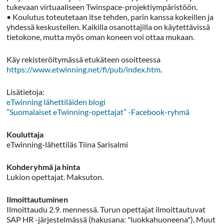
tukevaan virtuaaliseen Twinspace-projektiympäristöön.
• Koulutus toteutetaan itse tehden, parin kanssa kokeillen ja
yhdessä keskustellen. Kaikilla osanottajilla on käytettävissä
tietokone, mutta myös oman koneen voi ottaa mukaan.
Käy rekisteröitymässä etukäteen osoitteessa
https://www.etwinning.net/fi/pub/index.htm
.
Lisätietoja:
eTwinning lähettiläiden blogi
”Suomalaiset eTwinning-opettajat” -Facebook-ryhmä
Kouluttaja
eTwinning-lähettiläs Tiina Sarisalmi
Kohderyhmä ja hinta
Lukion opettajat. Maksuton.
Ilmoittautuminen
Ilmoittaudu 2.9. mennessä. Turun opettajat ilmoittautuvat
SAP HR -järjestelmässä (hakusana: "luokkahuoneena"). Muut