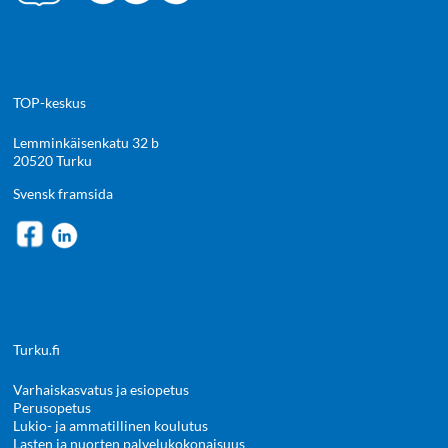
TOP-keskus
Lemminkäisenkatu 32 b
20520 Turku
Svensk framsida
Turku.fi
Varhaiskasvatus ja esiopetus
Perusopetus
Lukio- ja ammatillinen koulutus
Lasten ja nuorten palvelukokonaisuus