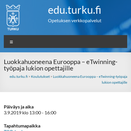
Skip
edu.turku.fi
to
content
Opetuksen verkkopalvelut
Valikko
Luokkahuoneena Eurooppa – eTwinning-
työpaja lukion opettajille
edu.turku.fi
>
Koulutukset
>
Luokkahuoneena Eurooppa – eTwinning-työpaja
lukion opettajille
Päiväys ja aika
3.9.2019 klo 13:00 - 16:00
Tapahtumapaikka