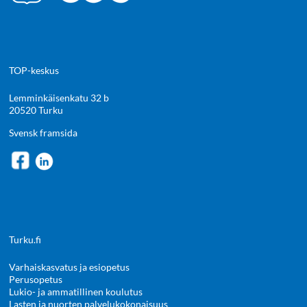
TOP-keskus
Lemminkäisenkatu 32 b
20520 Turku
Svensk framsida
Turku.fi
Varhaiskasvatus ja esiopetus
Perusopetus
Lukio- ja ammatillinen koulutus
Lasten ja nuorten palvelukokonaisuus