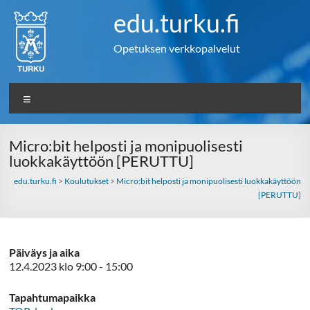
Skip
edu.turku.fi
to
content
Opetuksen verkkopalvelut
Valikko
Micro:bit helposti ja monipuolisesti
luokkakäyttöön [PERUTTU]
edu.turku.fi
>
Koulutukset
>
Micro:bit helposti ja monipuolisesti luokkakäyttöön
[PERUTTU]
Päiväys ja aika
12.4.2023 klo 9:00 - 15:00
Tapahtumapaikka