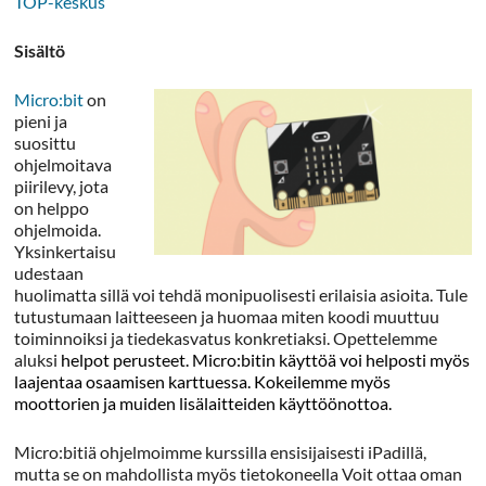
TOP-keskus
Sisältö
Micro:bit
on
pieni ja
suosittu
ohjelmoitava
piirilevy, jota
on helppo
ohjelmoida.
Yksinkertaisu
udestaan
huolimatta sillä voi tehdä monipuolisesti erilaisia asioita. Tule
tutustumaan laitteeseen ja huomaa miten koodi muuttuu
toiminnoiksi ja tiedekasvatus konkretiaksi. Opettelemme
aluksi
helpot perusteet. Micro:bitin käyttöä voi helposti myös
laajentaa osaamisen karttuessa. Kokeilemme myös
moottorien ja muiden lisälaitteiden käyttöönottoa.
Micro:bitiä ohjelmoimme kurssilla ensisijaisesti iPadillä,
mutta se on mahdollista myös tietokoneella Voit ottaa oman