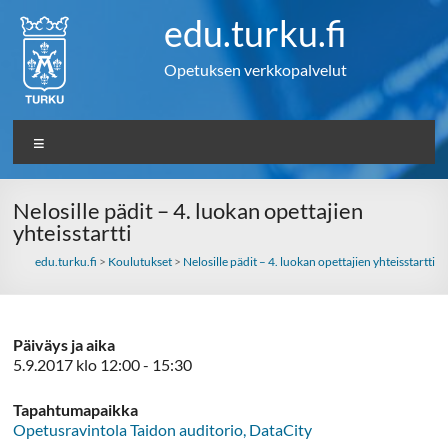
Skip
edu.turku.fi
to
content
Opetuksen verkkopalvelut
Valikko
Nelosille pädit – 4. luokan opettajien
yhteisstartti
edu.turku.fi
>
Koulutukset
>
Nelosille pädit – 4. luokan opettajien yhteisstartti
Päiväys ja aika
5.9.2017 klo 12:00 - 15:30
Tapahtumapaikka
Opetusravintola Taidon auditorio, DataCity