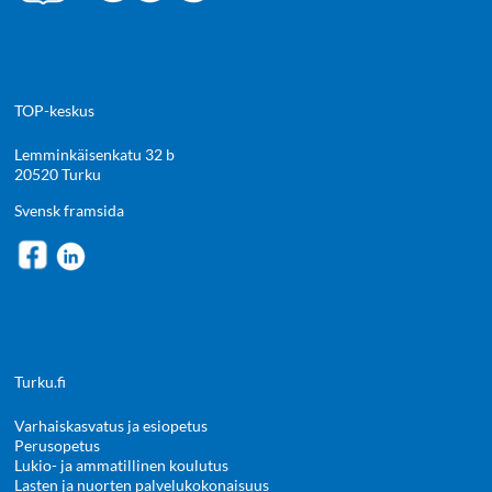
TOP-keskus
Lemminkäisenkatu 32 b
20520 Turku
Svensk framsida
Turku.fi
Varhaiskasvatus ja esiopetus
Perusopetus
Lukio- ja ammatillinen koulutus
Lasten ja nuorten palvelukokonaisuus