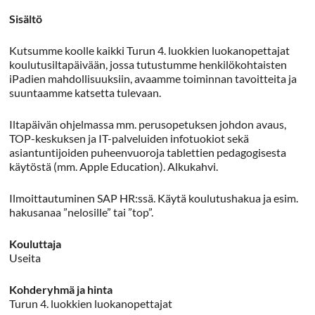
Sisältö
Kutsumme koolle kaikki Turun 4. luokkien luokanopettajat
koulutusiltapäivään, jossa tutustumme henkilökohtaisten
iPadien mahdollisuuksiin, avaamme toiminnan tavoitteita ja
suuntaamme katsetta tulevaan.
Iltapäivän ohjelmassa mm. perusopetuksen johdon avaus,
TOP-keskuksen ja IT-palveluiden infotuokiot sekä
asiantuntijoiden puheenvuoroja tablettien pedagogisesta
käytöstä (mm. Apple Education). Alkukahvi.
Ilmoittautuminen SAP HR:ssä. Käytä koulutushakua ja esim.
hakusanaa ”nelosille” tai ”top”.
Kouluttaja
Useita
Kohderyhmä ja hinta
Turun 4. luokkien luokanopettajat