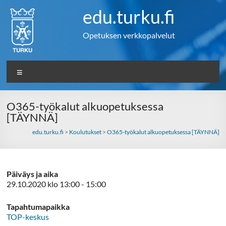
Skip
edu.turku.fi
to
content
Opetuksen verkkopalvelut
Valikko
O365-työkalut alkuopetuksessa
[TÄYNNÄ]
edu.turku.fi
>
Koulutukset
>
O365-työkalut alkuopetuksessa [TÄYNNÄ]
Päiväys ja aika
29.10.2020 klo 13:00 - 15:00
Tapahtumapaikka
TOP-keskus