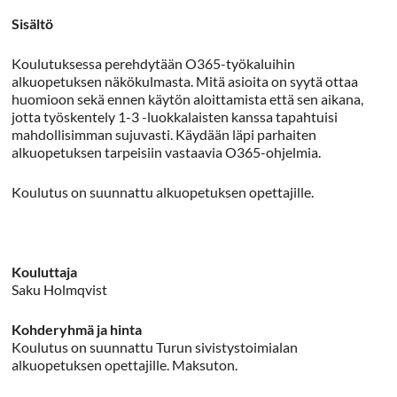
Sisältö
Koulutuksessa perehdytään O365-työkaluihin
alkuopetuksen näkökulmasta. Mitä asioita on syytä ottaa
huomioon sekä ennen käytön aloittamista että sen aikana,
jotta työskentely 1-3 -luokkalaisten kanssa tapahtuisi
mahdollisimman sujuvasti. Käydään läpi parhaiten
alkuopetuksen tarpeisiin vastaavia O365-ohjelmia.
Koulutus on suunnattu alkuopetuksen opettajille.
Kouluttaja
Saku Holmqvist
Kohderyhmä ja hinta
Koulutus on suunnattu Turun sivistystoimialan
alkuopetuksen opettajille. Maksuton.