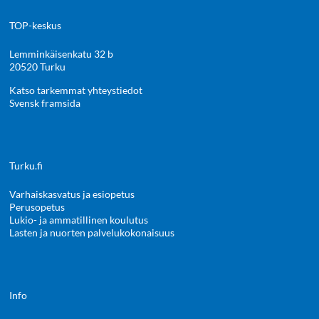
TOP-keskus
Lemminkäisenkatu 32 b
20520 Turku
Katso tarkemmat yhteystiedot
Svensk framsida
Turku.fi
Varhaiskasvatus ja esiopetus
Perusopetus
Lukio- ja ammatillinen koulutus
Lasten ja nuorten palvelukokonaisuus
Info