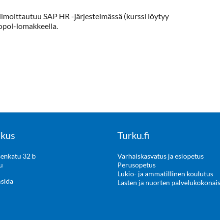
ilmoittautuu SAP HR -järjestelmässä (kurssi löytyy
opol-lomakkeella.
kus
Turku.fi
enkatu 32 b
Varhaiskasvatus ja esiopetus
u
Perusopetus
Lukio- ja ammatillinen koulutus
msida
Lasten ja nuorten palvelukokonai