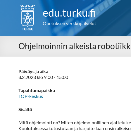
Skip
to
edu.turku.fi
content
Opetuksen verkkopalvelut
Ohjelmoinnin alkeista robotiik
Päiväys ja aika
8.2.2023 klo 9:00 - 15:00
Tapahtumapaikka
TOP-keskus
Sisältö
Mitä ohjelmointi on? Miten ohjelmoinnillinen ajattelu k
Koulutuksessa tutustutaan ja harjoitellaan ensin alkeiso