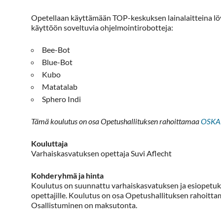
Opetellaan käyttämään TOP-keskuksen lainalaitteina lö
käyttöön soveltuvia ohjelmointirobotteja:
Bee-Bot
Blue-Bot
Kubo
Matatalab
Sphero Indi
Tämä koulutus on osa Opetushallituksen rahoittamaa
OSKAR
Kouluttaja
Varhaiskasvatuksen opettaja Suvi Aflecht
Kohderyhmä ja hinta
Koulutus on suunnattu varhaiskasvatuksen ja esiopetuk
opettajille. Koulutus on osa Opetushallituksen rahoi
Osallistuminen on maksutonta.