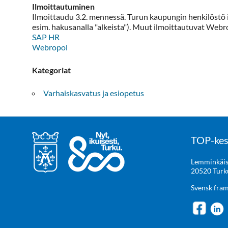
Ilmoittautuminen
Ilmoittaudu 3.2. mennessä. Turun kaupungin henkilöstö 
esim. hakusanalla "alkeista"). Muut ilmoittautuvat Webr
SAP HR
Webropol
Kategoriat
Varhaiskasvatus ja esiopetus
TOP-kes
Lemminkäis
20520 Turk
Svensk fra