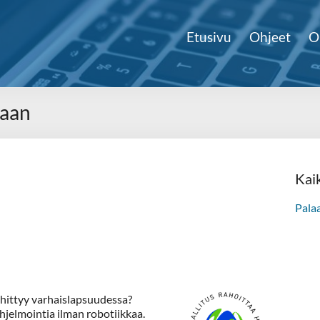
Etusivu
Ohjeet
O
kaan
Kai
Pala
ehittyy varhaislapsuudessa?
hjelmointia ilman robotiikkaa.