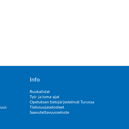
Info
Ruokalistat
Työ- ja loma-ajat
Opetuksen tietojärjestelmät Turussa
suus
Tietosuojaselosteet
Saavutettavuusseloste