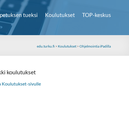
petuksen tueksi
Koulutukset
TOP-keskus
edu.turku.fi
>
Koulutukset
>
Ohjelmointia iPadilla
kki koulutukset
a Koulutukset-sivulle