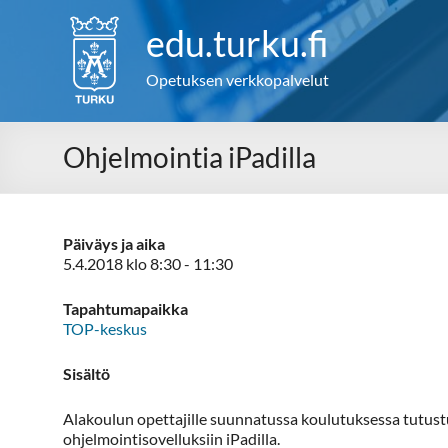
Skip
to
edu.turku.fi
content
Opetuksen verkkopalvelut
Ohjelmointia iPadilla
Päiväys ja aika
5.4.2018 klo 8:30 - 11:30
Tapahtumapaikka
TOP-keskus
Sisältö
Alakoulun opettajille suunnatussa koulutuksessa tutus
ohjelmointisovelluksiin iPadilla.