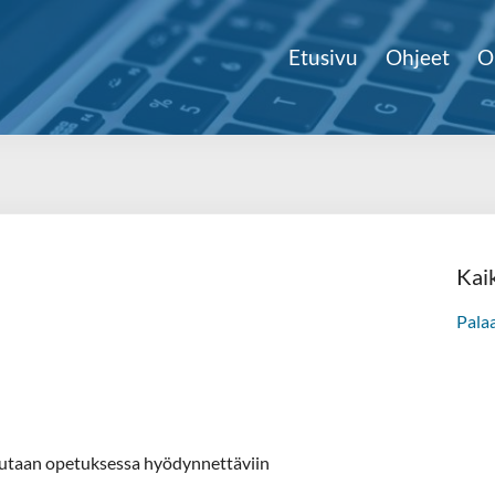
Etusivu
Ohjeet
O
Kai
Pala
tutaan opetuksessa hyödynnettäviin