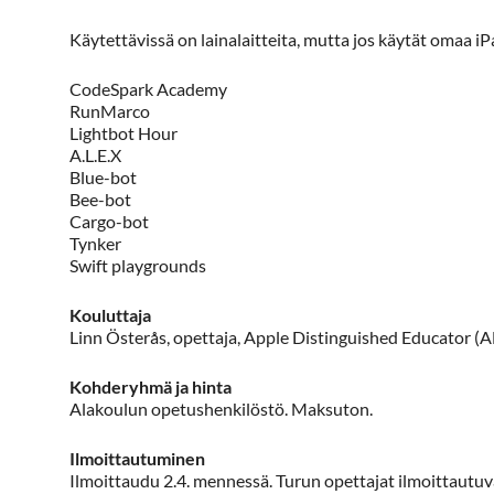
Käytettävissä on lainalaitteita, mutta jos käytät omaa i
CodeSpark Academy
RunMarco
Lightbot Hour
A.L.E.X
Blue-bot
Bee-bot
Cargo-bot
Tynker
Swift playgrounds
Kouluttaja
Linn Österås, opettaja, Apple Distinguished Educator (
Kohderyhmä ja hinta
Alakoulun opetushenkilöstö. Maksuton.
Ilmoittautuminen
Ilmoittaudu 2.4. mennessä. Turun opettajat ilmoittautuv