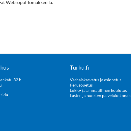
uvat Webropol-lomakkeella.
kus
Turku.fi
enkatu 32 b
Varhaiskasvatus ja esiopetus
u
Perusopetus
Lukio- ja ammatillinen koulutus
msida
Lasten ja nuorten palvelukokonai