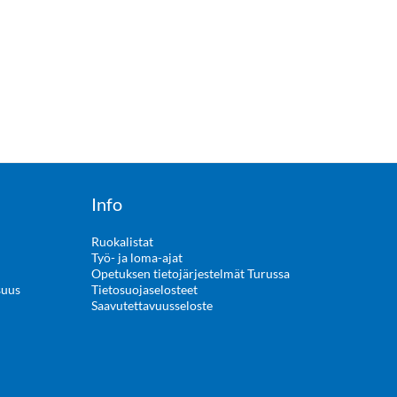
Info
Ruokalistat
Työ- ja loma-ajat
Opetuksen tietojärjestelmät Turussa
suus
Tietosuojaselosteet
Saavutettavuusseloste