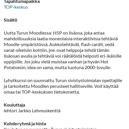
Tapahtumapaikka
TOP-keskus
Sisältö
Uutta Turun Moodlessa: H5P on lisäosa, joka antaa
mahdollisuuksia laatia monenlaisia interaktiivisia tehtäviä
Moodle-ympäristössä. Aukkotehtävät, flash cardit, vedä
sanat oikeisiin kohtiin, jne. ovat helppoja tehdä tämän
lisäosan avulla ja tehtäviä voi räätälöidä helposti eri-ikäisille
oppijoille. Jos joku vielä muistaa vanhan ja hyvän Hot
Potatoesin, idea on sama, mutta tuotuna 2000-luvulle.
Lyhytkurssi on suunnattu Turun sivistystoimialan opettajille
ja tarkoitettu Moodlen perusteet hallitseville. Voit käyttää
omaa tai TOP-keskuksen tietokonetta.
Kouluttaja
lehtori Jarkko Lehmuskenttä
Kohderyhmä ja hinta