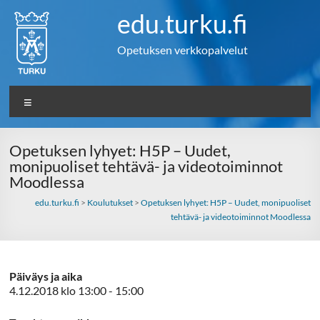
Skip
edu.turku.fi
to
content
Opetuksen verkkopalvelut
Valikko
Opetuksen lyhyet: H5P – Uudet,
monipuoliset tehtävä- ja videotoiminnot
Moodlessa
edu.turku.fi
>
Koulutukset
>
Opetuksen lyhyet: H5P – Uudet, monipuoliset
tehtävä- ja videotoiminnot Moodlessa
Päiväys ja aika
4.12.2018 klo 13:00 - 15:00