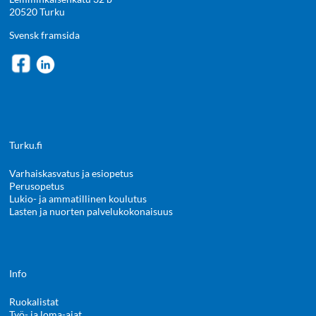
20520 Turku
Svensk framsida
Turku.fi
Varhaiskasvatus ja esiopetus
Perusopetus
Lukio- ja ammatillinen koulutus
Lasten ja nuorten palvelukokonaisuus
Info
Ruokalistat
Työ- ja loma-ajat