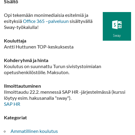
Sisältö
Opi tekemään monimediaisia esitelmiä ja
esityksiä
Office 365 –palveluun
sisältyvällä
Sway-työkalulla!
Kouluttaja
Antti Huttunen TOP-keskuksesta
Kohderyhmä ja hinta
Koulutus on suunnattu Turun sivistystoimialan
opetushenkilöstölle. Maksuton.
Ilmoittautuminen
Ilmoittaudu 22.2. mennessä SAP HR -järjestelmässä (kurssi
löytyy esim. hakusanalla "sway").
SAP HR
Kategoriat
Ammatillinen koulutus