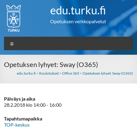
Skip
edu.turku.fi
to
content
Opetuksen verkkopalvelut
Valikko
Opetuksen lyhyet: Sway (O365)
edu.turku.fi
>
Koulutukset
>
Office 365
>
Opetuksen lyhyet: Sway (O365)
Päiväys ja aika
28.2.2018 klo 14:00 - 16:00
Tapahtumapaikka
TOP-keskus