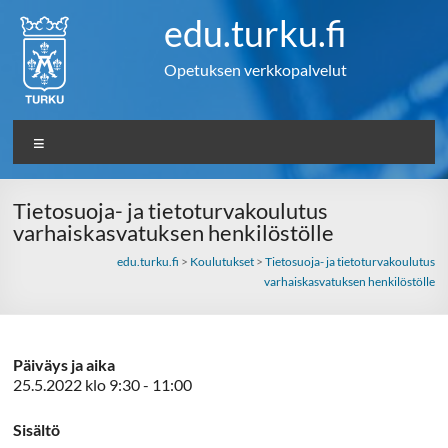
Skip
edu.turku.fi
to
content
Opetuksen verkkopalvelut
Valikko
Tietosuoja- ja tietoturvakoulutus
varhaiskasvatuksen henkilöstölle
edu.turku.fi
>
Koulutukset
>
Tietosuoja- ja tietoturvakoulutus
varhaiskasvatuksen henkilöstölle
Päiväys ja aika
25.5.2022 klo 9:30 - 11:00
Sisältö