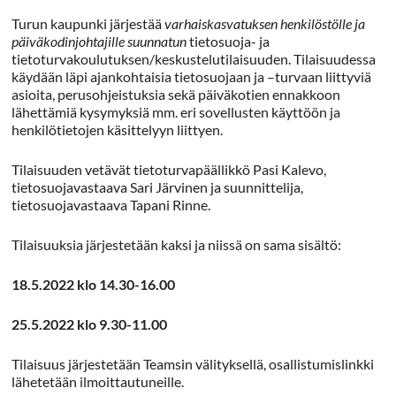
Turun kaupunki järjestää
varhaiskasvatuksen henkilöstölle ja
päiväkodinjohtajille suunnatun
tietosuoja- ja
tietoturvakoulutuksen/keskustelutilaisuuden. Tilaisuudessa
käydään läpi ajankohtaisia tietosuojaan ja –turvaan liittyviä
asioita, perusohjeistuksia sekä päiväkotien ennakkoon
lähettämiä kysymyksiä mm. eri sovellusten käyttöön ja
henkilötietojen käsittelyyn liittyen.
Tilaisuuden vetävät tietoturvapäällikkö Pasi Kalevo,
tietosuojavastaava Sari Järvinen ja suunnittelija,
tietosuojavastaava Tapani Rinne.
Tilaisuuksia järjestetään kaksi ja niissä on sama sisältö:
18.5.2022 klo 14.30-16.00
25.5.2022 klo 9.30-11.00
Tilaisuus järjestetään Teamsin välityksellä, osallistumislinkki
lähetetään ilmoittautuneille.