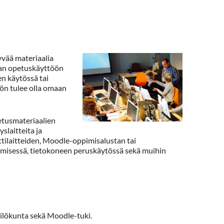
yvää materiaalia
ikan opetuskäyttöön
den käytössä tai
ön tulee olla omaan
etusmateriaalien
slaitteita ja
tilaitteiden, Moodle-oppimisalustan tai
misessä, tietokoneen peruskäytössä sekä muihin
ilökunta sekä Moodle-tuki.