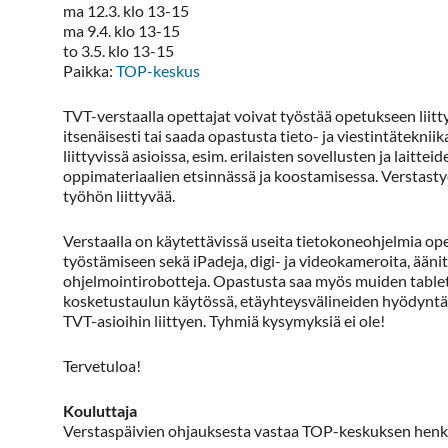
ma 12.3. klo 13-15
ma 9.4. klo 13-15
to 3.5. klo 13-15
Paikka:
TOP-keskus
TVT-verstaalla opettajat voivat työstää opetukseen liitt
itsenäisesti tai saada opastusta tieto- ja viestintätekni
liittyvissä asioissa, esim. erilaisten sovellusten ja laittei
oppimateriaalien etsinnässä ja koostamisessa. Verstasty
työhön liittyvää.
Verstaalla on käytettävissä useita tietokoneohjelmia op
työstämiseen sekä iPadeja, digi- ja videokameroita, äänity
ohjelmointirobotteja. Opastusta saa myös muiden tablet
kosketustaulun käytössä, etäyhteysvälineiden hyödyntä
TVT-asioihin liittyen. Tyhmiä kysymyksiä ei ole!
Tervetuloa!
Kouluttaja
Verstaspäivien ohjauksesta vastaa TOP-keskuksen henk