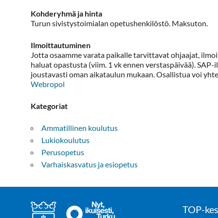
Kohderyhmä ja hinta
Turun sivistystoimialan opetushenkilöstö. Maksuton.
Ilmoittautuminen
Jotta osaamme varata paikalle tarvittavat ohjaajat, ilm
haluat opastusta (viim. 1 vk ennen verstaspäivää). SAP-i
joustavasti oman aikataulun mukaan. Osallistua voi yht
Webropol
Kategoriat
Ammatillinen koulutus
Lukiokoulutus
Perusopetus
Varhaiskasvatus ja esiopetus
TOP-kes