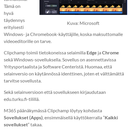
Tämä on
hyvä
täydennys
Kuva: Microsoft
erityisesti
Windows- ja Chromebook-käyttäjille, koska maksuttomalle
videoeditorille on tarve.
Clipchamp toimii tietokoneissa selaimilla
Edge
ja
Chrome
sekä Windows-sovelluksella. Sovellus on asennettavissa
Yritysportaalista ja Software Centeristä. Huomaa, että
selainversio on käytännössä identtinen, joten et välttämättä
tarvitse sovellusta.
Sekä selainversioon että sovellukseen kirjaudutaan
edu.turku.fi-tilillä.
M365 päänäkymässä Clipchamp löytyy kohdasta
Sovellukset (Apps)
, ensimmäisellä käyttökerralla ”
Kaikki
sovellukset
” takaa.