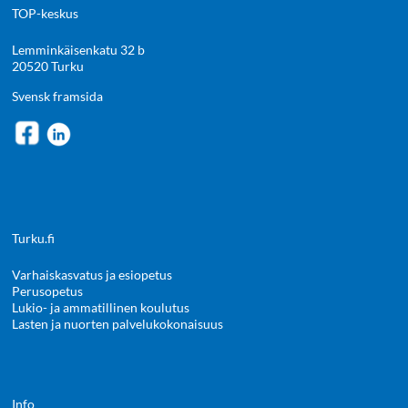
TOP-keskus
Lemminkäisenkatu 32 b
20520 Turku
Svensk framsida
Turku.fi
Varhaiskasvatus ja esiopetus
Perusopetus
Lukio- ja ammatillinen koulutus
Lasten ja nuorten palvelukokonaisuus
Info