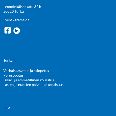
Lemminkäisenkatu 32 b
20520 Turku
Svensk framsida
Turku.fi
Varhaiskasvatus ja esiopetus
Perusopetus
Lukio- ja ammatillinen koulutus
Lasten ja nuorten palvelukokonaisuus
Info