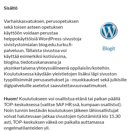
Sisältö
Varhaiskasvatuksen, perusopetuksen
sekä toisen asteen opetuksen
käyttöön voidaan perustaa
helppokäyttöisiä WordPress-sivustoja
sivistystoimialan blog.edu.turku.fi-
palveluun. Tällaista sivustoa voi
käyttää esimerkiksi kotisivuina,
blogina, tiedotuskanavana ja
yksinkertaisena yhteysvälineenä oppilaisiin/koteihin.
Koulutuksessa käydään yleistietojen lisäksi läpi sivuston
tyypillisimmät perusasetukset ja –muokkaukset sekä julkisille
digipalveluille asetetut saavutettavuusvaatimukset.
Huom!
Koulutukseen voi osallistua etänä tai paikan päällä
TOP-keskuksessa (valitse SAP HR:ssä, kumpaan osallistut).
Noin tunnin kestävän koulutuksen jälkeen lähiosallistujat
voivat halutessaan jatkaa sivustojen työstämistä klo 15.30
asti, TOP-keskuksen väkeä on paikalla auttamassa
ongelmatilanteiden yli.