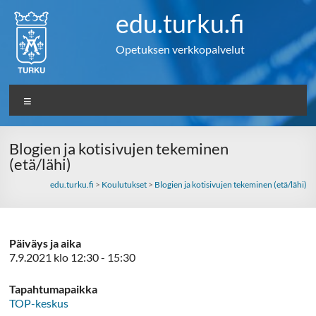
Skip
edu.turku.fi
to
content
Opetuksen verkkopalvelut
Valikko
Blogien ja kotisivujen tekeminen
(etä/lähi)
edu.turku.fi
>
Koulutukset
>
Blogien ja kotisivujen tekeminen (etä/lähi)
Päiväys ja aika
7.9.2021 klo 12:30 - 15:30
Tapahtumapaikka
TOP-keskus