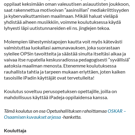
oppilaat keksimään oman valeuutisen asiauutisten joukkoon,
saat rakennettua motivoivan ”aasinsillan” mediakriittisyyden
ja kybervaikuttamisen maailmaan. Mikäli haluat vieläpä
yhdistää aiheen musiikkiin, voimme koulutuksessa käydä
lyhyesti läpi uutistunnareiden eli ns. jinglejen tekoa.
Molempien lähestymistapojen kautta voit myös kätevästi
valmistuttaa luokallasi aamunavauksen, joka suorastaan
syleilee OPSin tavoitteita ja säästää sinulta itseltäsi aikaa ja
vaivaa itse rupatella keskusradiossa pedagogisesti ”syvällisiä”
aatoksia maailman menosta. Etenemme koulutuksessa
rauhallista tahtia ja tarpeen mukaan eriyttäen, joten kaiken
tasoisille iPadin käyttäjät ovat tervetulleita!
Koulutus soveltuu perusopetuksen opettajille, joilla on
mahdollisuus käyttää iPadeja oppilaidensa kanssa.
Tämä koulutus on osa Opetushallituksen rahoittamaa
OSKAR –
Osaamisen kuvaukset arjessa
-hanketta.
Kouluttaja