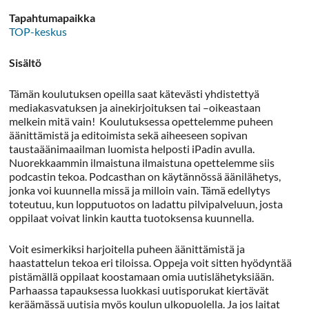
Tapahtumapaikka
TOP-keskus
Sisältö
Tämän koulutuksen opeilla saat kätevästi yhdistettyä
mediakasvatuksen ja ainekirjoituksen tai –oikeastaan
melkein mitä vain! Koulutuksessa opettelemme puheen
äänittämistä ja editoimista sekä aiheeseen sopivan
taustaäänimaailman luomista helposti iPadin avulla.
Nuorekkaammin ilmaistuna ilmaistuna opettelemme siis
podcastin tekoa. Podcasthan on käytännössä äänilähetys,
jonka voi kuunnella missä ja milloin vain. Tämä edellytys
toteutuu, kun lopputuotos on ladattu pilvipalveluun, josta
oppilaat voivat linkin kautta tuotoksensa kuunnella.
Voit esimerkiksi harjoitella puheen äänittämistä ja
haastattelun tekoa eri tiloissa. Oppeja voit sitten hyödyntää
pistämällä oppilaat koostamaan omia uutislähetyksiään.
Parhaassa tapauksessa luokkasi uutisporukat kiertävät
keräämässä uutisia myös koulun ulkopuolella. Ja jos laitat