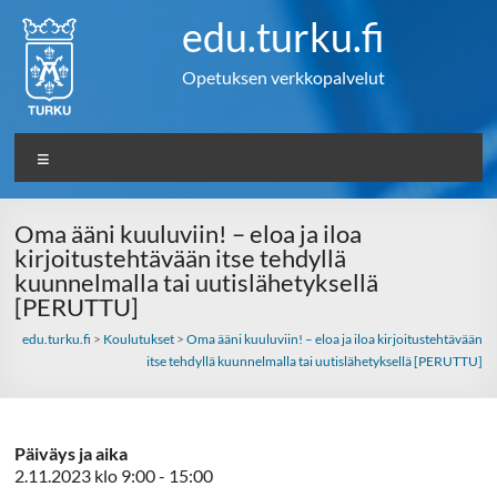
Skip
edu.turku.fi
to
content
Opetuksen verkkopalvelut
Valikko
Oma ääni kuuluviin! – eloa ja iloa
kirjoitustehtävään itse tehdyllä
kuunnelmalla tai uutislähetyksellä
[PERUTTU]
edu.turku.fi
>
Koulutukset
>
Oma ääni kuuluviin! – eloa ja iloa kirjoitustehtävään
itse tehdyllä kuunnelmalla tai uutislähetyksellä [PERUTTU]
Päiväys ja aika
2.11.2023 klo 9:00 - 15:00