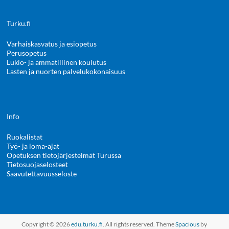
Turku.fi
Varhaiskasvatus ja esiopetus
Perusopetus
Lukio- ja ammatillinen koulutus
Lasten ja nuorten palvelukokonaisuus
Info
Ruokalistat
Työ- ja loma-ajat
Opetuksen tietojärjestelmät Turussa
Tietosuojaselosteet
Saavutettavuusseloste
Copyright © 2026
edu.turku.fi
. All rights reserved. Theme
Spacious
by