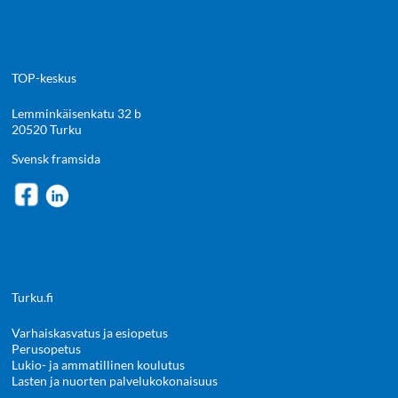
TOP-keskus
Lemminkäisenkatu 32 b
20520 Turku
Svensk framsida
Turku.fi
Varhaiskasvatus ja esiopetus
Perusopetus
Lukio- ja ammatillinen koulutus
Lasten ja nuorten palvelukokonaisuus