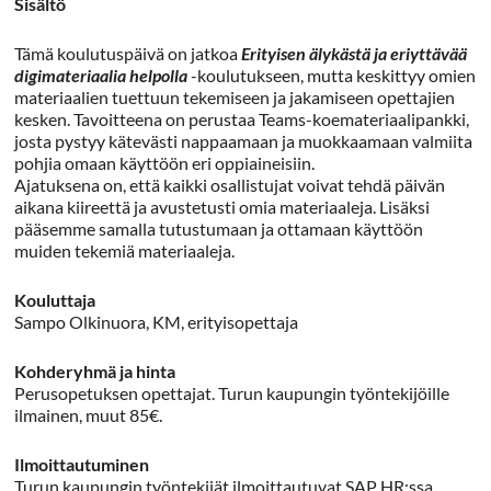
Sisältö
Tämä koulutuspäivä on jatkoa
Erityisen älykästä ja eriyttävää
digimateriaalia helpolla
-koulutukseen, mutta keskittyy omien
materiaalien tuettuun tekemiseen ja jakamiseen opettajien
kesken. Tavoitteena on perustaa Teams-koemateriaalipankki,
josta pystyy kätevästi nappaamaan ja muokkaamaan valmiita
pohjia omaan käyttöön eri oppiaineisiin.
Ajatuksena on, että kaikki osallistujat voivat tehdä päivän
aikana kiireettä ja avustetusti omia materiaaleja. Lisäksi
pääsemme samalla tutustumaan ja ottamaan käyttöön
muiden tekemiä materiaaleja.
Kouluttaja
Sampo Olkinuora, KM, erityisopettaja
Kohderyhmä ja hinta
Perusopetuksen opettajat. Turun kaupungin työntekijöille
ilmainen, muut 85€.
Ilmoittautuminen
Turun kaupungin työntekijät ilmoittautuvat SAP HR:ssa