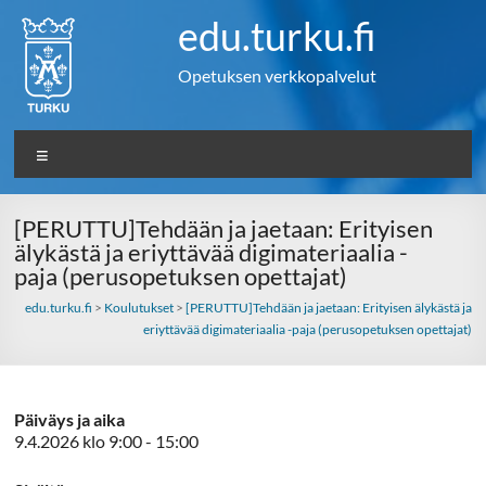
Skip
edu.turku.fi
to
content
Opetuksen verkkopalvelut
Valikko
[PERUTTU]Tehdään ja jaetaan: Erityisen
älykästä ja eriyttävää digimateriaalia -
paja (perusopetuksen opettajat)
edu.turku.fi
>
Koulutukset
>
[PERUTTU]Tehdään ja jaetaan: Erityisen älykästä ja
eriyttävää digimateriaalia -paja (perusopetuksen opettajat)
Päiväys ja aika
9.4.2026 klo 9:00 - 15:00