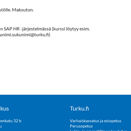
tölle. Maksuton.
SAP HR -järjestelmässä (kurssi löytyy esim.
etunimi.sukunimi@turku.fi)
kus
Turku.fi
enkatu 32 b
Varhaiskasvatus ja esiopetus
u
Perusopetus