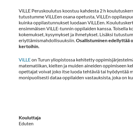
ViLLE Peruskoulutus koostuu kahdesta 2 h koulutuskerra
tutustumme ViLLEen osana opetusta, ViLLEn oppilaspuol
kuinka oppilastunnukset luodaan ViLLEen. Koulutuskerto
ensimmäisen ViLLE-tunnin oppilaiden kanssa. Toisella k
kokemukset, kysymykset ja ihmetykset. Lisäksi tutustumm
eriyttämismahdollisuuksiin.
Osallistuminen edellyttää 
kertoihin.
ViLLE
on Turun yliopistossa kehitetty oppimisjärjestelmä.
matematiikan, kielten ja muiden aineiden oppimiseen ke
opettajat voivat joko itse luoda tehtäviä tai hyödyntää 
monipuolisesti dataa oppilaiden vastauksista, joka on ku
Kouluttaja
Eduten