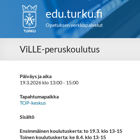
Skip
to
edu.turku.fi
content
Opetuksen verkkopalvelut
ViLLE-peruskoulutus
Päiväys ja aika
19.3.2026 klo 13:00 - 15:00
Tapahtumapaikka
TOP-keskus
Sisältö
Ensimmäinen koulutuskerta: to 19.3. klo 13-15
Toinen koulutuskerta: ke 8.4. klo 13-15