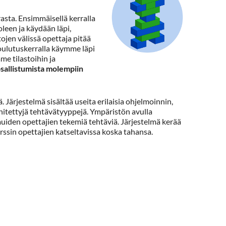
sta. Ensimmäisellä kerralla
een ja käydään läpi,
jen välissä opettaja pitää
oulutuskerralla käymme läpi
e tilastoihin ja
osallistumista molempiin
 Järjestelmä sisältää useita erilaisia ohjelmoinnin,
hitettyjä tehtävätyyppejä. Ympäristön avulla
muiden opettajien tekemiä tehtäviä. Järjestelmä kerää
rssin opettajien katseltavissa koska tahansa.