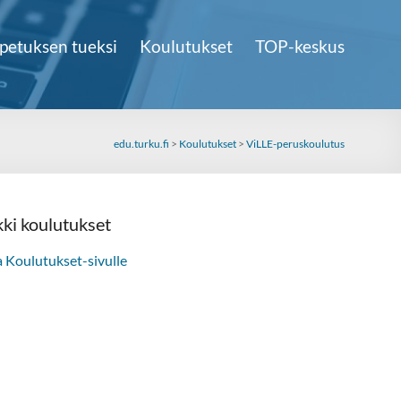
petuksen tueksi
Koulutukset
TOP-keskus
edu.turku.fi
>
Koulutukset
>
ViLLE-peruskoulutus
kki koulutukset
a Koulutukset-sivulle