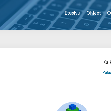
Etusivu
Ohjeet
O
Kai
Pala