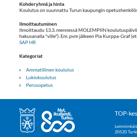
Kohderyhmä ja hinta
Koulutus on suunnattu Turun kaupungin opetushenkilös
Ilmoittautuminen
Ilmoittaudu 13.3. mennessä MOLEMPIIN koulutuspäiviin 
hakusanalla "ville"). Em. pvm jälkeen Pia Kurppa-Graf (
SAP HR
Kategoriat
Ammatillinen koulutus
Lukiokoulutus
Perusopetus
TOP-kes
Lemminkäis
20520 Turk