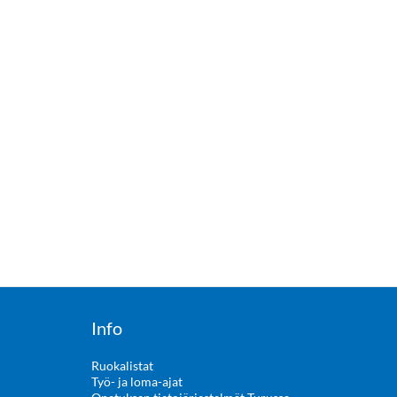
Info
Ruokalistat
Työ- ja loma-ajat