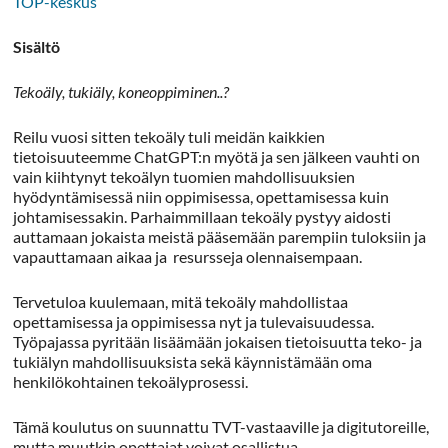
TOP-keskus
Sisältö
Tekoäly, tukiäly, koneoppiminen..?
Reilu vuosi sitten tekoäly tuli meidän kaikkien
tietoisuuteemme ChatGPT:n myötä ja sen jälkeen vauhti on
vain kiihtynyt tekoälyn tuomien mahdollisuuksien
hyödyntämisessä niin oppimisessa, opettamisessa kuin
johtamisessakin. Parhaimmillaan tekoäly pystyy aidosti
auttamaan jokaista meistä pääsemään parempiin tuloksiin ja
vapauttamaan aikaa ja resursseja olennaisempaan.
Tervetuloa kuulemaan, mitä tekoäly mahdollistaa
opettamisessa ja oppimisessa nyt ja tulevaisuudessa.
Työpajassa pyritään lisäämään jokaisen tietoisuutta teko- ja
tukiälyn mahdollisuuksista sekä käynnistämään oma
henkilökohtainen tekoälyprosessi.
Tämä koulutus on suunnattu TVT-vastaaville ja digitutoreille,
mutta muutkin opettajat voivat osallistua.