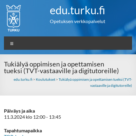
Skip
edu.turku.fi
to
content
Opetuksen verkkopalvelut
Valikko
Tukiälyä oppimisen ja opettamisen
tueksi (TVT-vastaaville ja digitutoreille)
edu.turku.fi
>
Koulutukset
>
Tukiälyä oppimisen ja opettamisen tueksi (TVT-
vastaaville ja digitutoreille)
Päiväys ja aika
11.3.2024 klo 12:00 - 13:45
Tapahtumapaikka