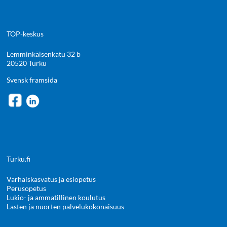
TOP-keskus
Lemminkäisenkatu 32 b
20520 Turku
Svensk framsida
Turku.fi
Varhaiskasvatus ja esiopetus
Perusopetus
Lukio- ja ammatillinen koulutus
Lasten ja nuorten palvelukokonaisuus