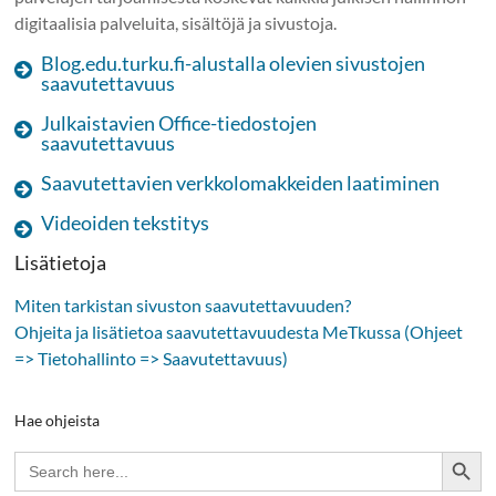
digitaalisia palveluita, sisältöjä ja sivustoja.
Blog.edu.turku.fi-alustalla olevien sivustojen
saavutettavuus
Julkaistavien Office-tiedostojen
saavutettavuus
Saavutettavien verkkolomakkeiden laatiminen
Videoiden tekstitys
Lisätietoja
Miten tarkistan sivuston saavutettavuuden?
Ohjeita ja lisätietoa saavutettavuudesta MeTkussa (Ohjeet
=> Tietohallinto => Saavutettavuus)
Hae ohjeista
Search Button
Search
for: