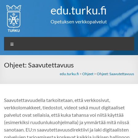
Skip
edu.turku.fi
to
content
Opetuksen verkkopalvelut
Valikko
Ohjeet: Saavutettavuus
edu.turku.fi
>
Ohjeet
>
Ohjeet: Saavutettavuus
Saavutettavuudella tarkoitetaan, että verkkosivut,
verkkolomakkeet, tiedostot, videot sekä muut digitaaliset
palvelut ovat sellaisia, että kuka tahansa voi niitä käyttää
(esimerkiksi ruudunlukuohjelmalla) ja ymmärtää mitä niissä
sanotaan. EU:n saavutettavuusdirektiivi ja laki digitaalisten
palvelujen tarjoamisesta koskevat kaikkia julkisen hallinnon