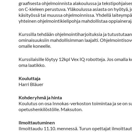
graafisesta ohjelmoinnista alakoulussa ja tekstipohjais
on C-kieleen perustuva. Yläkoulussa asiasta on hyötyä, 
käsityössä tai muussa ohjelmoinnissa. Yhdellä laiteympär
yhteinen ohjelmointikielipohja mahdollistaa oppiaineraj
Kurssilla tehdään ohjelmointiharjoituksia ja tutustutaan
ominaisuuksiin mahdollisimman laajalti. Ohjelmointisove
omalle koneelle.
Kurssilaisille löytyy 12kpl Vex IQ robotteja. Jos omalla k
oma laatikko.
Kouluttaja
Harri Bläuer
Kohderyhmä ja hinta
Koulutus on osa Innokas-verkoston toimintaa ja se on s
opetushenkilöstölle. Maksuton.
Ilmoittautuminen
Ilmoittaudu 11.10. mennessä. Turun opettajat ilmoittaut