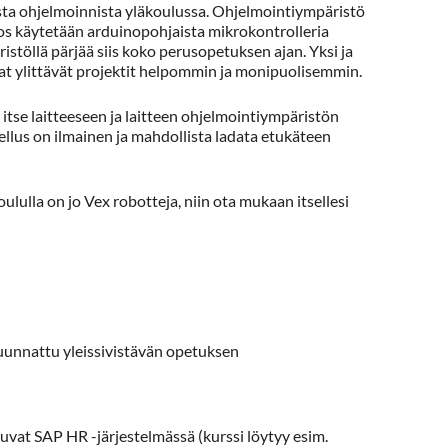
esta ohjelmoinnista yläkoulussa. Ohjelmointiympäristö
jos käytetään arduinopohjaista mikrokontrolleria
istöllä pärjää siis koko perusopetuksen ajan. Yksi ja
at ylittävät projektit helpommin ja monipuolisemmin.
 itse laitteeseen ja laitteen ohjelmointiympäristön
llus on ilmainen ja mahdollista ladata etukäteen
oululla on jo Vex robotteja, niin ota mukaan itsellesi
uunnattu yleissivistävän opetuksen
uvat SAP HR -järjestelmässä (kurssi löytyy esim.