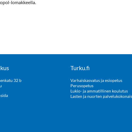
ropol-lomakkeella.
kus
Turku.fi
enkatu 32 b
Varhaiskasvatus ja esiopetus
u
Perusopetus
Lukio- ja ammatillinen koulutus
msida
Lasten ja nuorten palvelukokonai