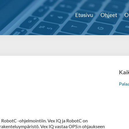
Etusivu
Ohjeet
O
Kai
Pala
 RobotC -ohjelmointiin. Vex IQ ja RobotC on
iterakenteluympäristö. Vex IQ vastaa OPS:n ohjaukseen