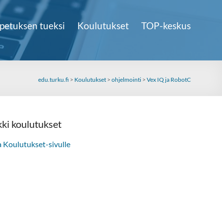
petuksen tueksi
Koulutukset
TOP-keskus
edu.turku.fi
>
Koulutukset
>
ohjelmointi
>
Vex IQ ja RobotC
kki koulutukset
a Koulutukset-sivulle