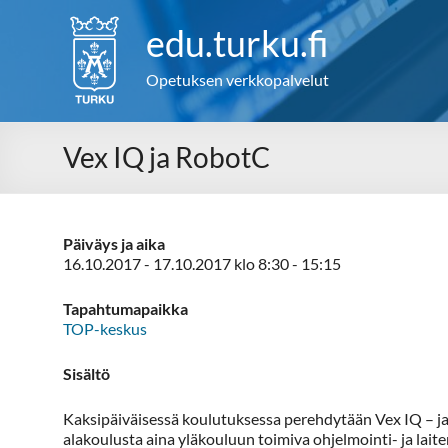
Skip
to
edu.turku.fi
content
Opetuksen verkkopalvelut
Vex IQ ja RobotC
Päiväys ja aika
16.10.2017 - 17.10.2017 klo 8:30 - 15:15
Tapahtumapaikka
TOP-keskus
Sisältö
Kaksipäiväisessä koulutuksessa perehdytään Vex IQ – ja
alakoulusta aina yläkouluun toimiva ohjelmointi- ja la