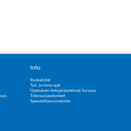
Info
Ruokalistat
Työ- ja loma-ajat
Opetuksen tietojärjestelmät Turussa
suus
Tietosuojaselosteet
Saavutettavuusseloste