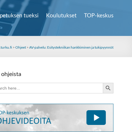
petuksen tueksi
Koulutukset
TOP-keskus
turku.fi
>
Ohjeet
>
AV-palvelu: Esitystekniikan hankkiminen ja tukipyynnöt
 ohjeista
Search Button
ch