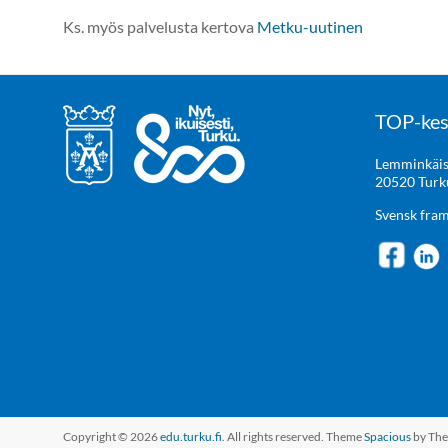
Ks. myös palvelusta kertova
Metku-uutinen
TOP-kes
Lemminkäis
20520 Turk
Svensk fra
Copyright © 2026
edu.turku.fi
. All rights reserved. Theme
Spacious
by The