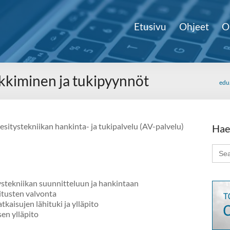
Etusivu
Ohjeet
O
nkkiminen ja tukipyynnöt
edu.
sitystekniikan hankinta- ja tukipalvelu (AV-palvelu)
Hae
Sear
for:
tystekniikan suunnitteluun ja hankintaan
itusten valvonta
kaisujen lähituki ja ylläpito
en ylläpito