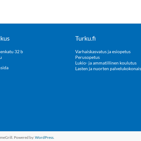
kus
Turku.fi
enkatu 32 b
Varhaiskasvatus ja esiopetus
u
Perusopetus
Lukio- ja ammatillinen koulutus
msida
Lasten ja nuorten palvelukokonai
meGrill. Powered by:
WordPress
.