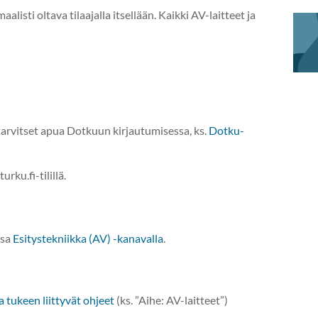
alisti oltava tilaajalla itsellään. Kaikki AV-laitteet ja
arvitset apua Dotkuun kirjautumisessa, ks.
Dotku-
rku.fi-tilillä.
ssa
Esitystekniikka (AV) -kanavalla
.
a tukeen liittyvät ohjeet
(ks. ”Aihe: AV-laitteet”)