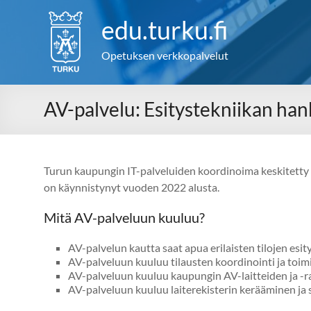
Skip
to
edu.turku.fi
content
Opetuksen verkkopalvelut
AV-palvelu: Esitystekniikan ha
Turun kaupungin IT-palveluiden koordinoima keskitetty e
on käynnistynyt vuoden 2022 alusta.
Mitä AV-palveluun kuuluu?
AV-palvelun kautta saat apua erilaisten tilojen esi
AV-palveluun kuuluu tilausten koordinointi ja toim
AV-palveluun kuuluu kaupungin AV-laitteiden ja -rat
AV-palveluun kuuluu laiterekisterin kerääminen ja s