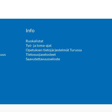
Info
Ruokalistat
Työ- ja loma-ajat
Opetuksen tietojärjestelmät Turussa
suus
Tietosuojaselosteet
Saavutettavuusseloste