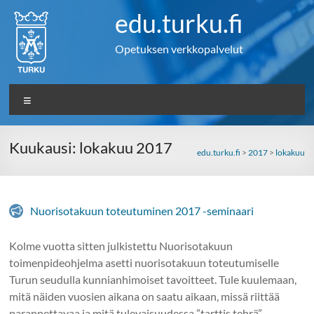
Skip
edu.turku.fi
to
content
Opetuksen verkkopalvelut
Valikko
Kuukausi:
lokakuu 2017
edu.turku.fi
>
2017
>
lokakuu
Nuorisotakuun toteutuminen 2017 -seminaari
Kolme vuotta sitten julkistettu Nuorisotakuun
toimenpideohjelma asetti nuorisotakuun toteutumiselle
Turun seudulla kunnianhimoiset tavoitteet. Tule kuulemaan,
mitä näiden vuosien aikana on saatu aikaan, missä riittää
parannettavaa ja mitä tulevaisuudessa ”tarttis tehrä”.