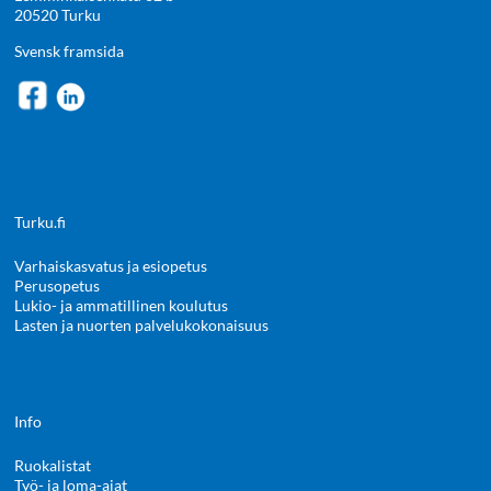
20520 Turku
Svensk framsida
Turku.fi
Varhaiskasvatus ja esiopetus
Perusopetus
Lukio- ja ammatillinen koulutus
Lasten ja nuorten palvelukokonaisuus
Info
Ruokalistat
Työ- ja loma-ajat