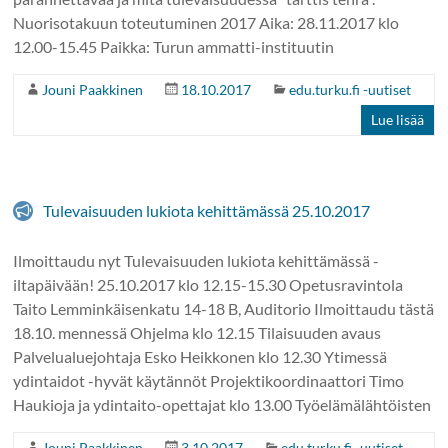
Nuorisotakuun toteutuminen 2017 Aika: 28.11.2017 klo
12.00-15.45 Paikka: Turun ammatti-instituutin
Jouni Paakkinen
18.10.2017
edu.turku.fi -uutiset
Lue lisää
Tulevaisuuden lukiota kehittämässä 25.10.2017
Ilmoittaudu nyt Tulevaisuuden lukiota kehittämässä -
iltapäivään! 25.10.2017 klo 12.15-15.30 Opetusravintola
Taito Lemminkäisenkatu 14-18 B, Auditorio Ilmoittaudu tästä
18.10. mennessä Ohjelma klo 12.15 Tilaisuuden avaus
Palvelualuejohtaja Esko Heikkonen klo 12.30 Ytimessä
ydintaidot -hyvät käytännöt Projektikoordinaattori Timo
Haukioja ja ydintaito-opettajat klo 13.00 Työelämälähtöisten
Jouni Paakkinen
3.10.2017
edu.turku.fi -uutiset