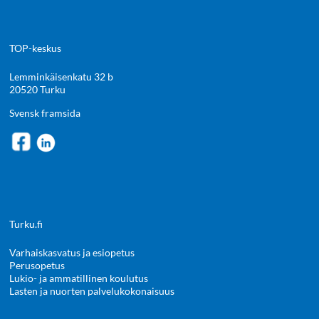
TOP-keskus
Lemminkäisenkatu 32 b
20520 Turku
Svensk framsida
Turku.fi
Varhaiskasvatus ja esiopetus
Perusopetus
Lukio- ja ammatillinen koulutus
Lasten ja nuorten palvelukokonaisuus