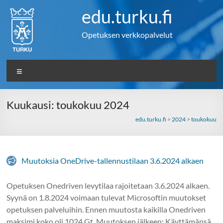
Skip
edu.turku.fi
to
content
Opetuksen verkkopalvelut
Valikko
Kuukausi:
toukokuu 2024
edu.turku.fi
>
2024
>
toukokuu
Muutoksia OneDrive-tallennustilaan 3.6.2024 alkaen
Opetuksen Onedriven levytilaa rajoitetaan 3.6.2024 alkaen.
Syynä on 1.8.2024 voimaan tulevat Microsoftin muutokset
opetuksen palveluihin. Ennen muutosta kaikilla Onedriven
maksimi koko oli 1024 Gt. Muutoksen jälkeen: Käyttämänsä