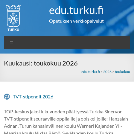
Skip
edu.turku.fi
to
content
Opetuksen verkkopalvelut
Valikko
Kuukausi:
toukokuu 2026
edu.turku.fi
>
2026
>
toukokuu
TVT-stipendit 2026
TOP-keskus jakoi lukuvuoden päättyessä Turkka Sinervon
TVT-stipendit seuraaville oppilaille ja opiskelijoille: Hanzalah
Adnan, Turun kansainvälinen koulu Werneri Kajander, Yli-
Maarian koulu Niklas Rämö, Syvälahden koulu Turkka