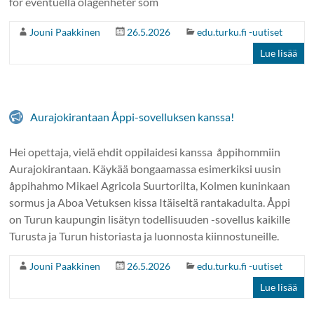
för eventuella olägenheter som
Jouni Paakkinen
26.5.2026
edu.turku.fi -uutiset
Lue lisää
Aurajokirantaan Åppi-sovelluksen kanssa!
Hei opettaja, vielä ehdit oppilaidesi kanssa åppihommiin
Aurajokirantaan. Käykää bongaamassa esimerkiksi uusin
åppihahmo Mikael Agricola Suurtorilta, Kolmen kuninkaan
sormus ja Aboa Vetuksen kissa Itäiseltä rantakadulta. Åppi
on Turun kaupungin lisätyn todellisuuden -sovellus kaikille
Turusta ja Turun historiasta ja luonnosta kiinnostuneille.
Jouni Paakkinen
26.5.2026
edu.turku.fi -uutiset
Lue lisää