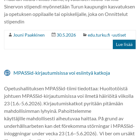
Sinervon stipendi myönnetään Turun kaupungin kasvatuksen
ja opetuksen oppilaalle tai opiskelijalle, joka on Onnittelut
stipendin
Jouni Paakkinen
30.5.2026
edu.turku.fi -uutiset
Lue lisää
MPASSid-kirjautumisissa voi esiintyä katkoja
Opetushallituksen MPASSid-tiimi tiedottaa: Huoltotöistä
johtuen MPASSid-kirjautumisissa voi ilmetä häiriöitä viikolla
23 (1.6.-5.6.2026). Kirjautumiskatkot pyritään pitämään
mahdollisimman lyhyinä. Pahoittelemme
käyttäjille mahdollisesti aiheutuvaa haittaa. På grund av
underhållsarbeten kan det förekomma störningar i MPASSid-
inloggningar under vecka 23 (1.6–5.6.2026). Vi ber om ursäkt