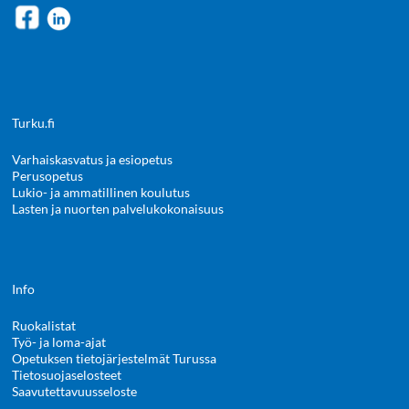
Turku.fi
Varhaiskasvatus ja esiopetus
Perusopetus
Lukio- ja ammatillinen koulutus
Lasten ja nuorten palvelukokonaisuus
Info
Ruokalistat
Työ- ja loma-ajat
Opetuksen tietojärjestelmät Turussa
Tietosuojaselosteet
Saavutettavuusseloste