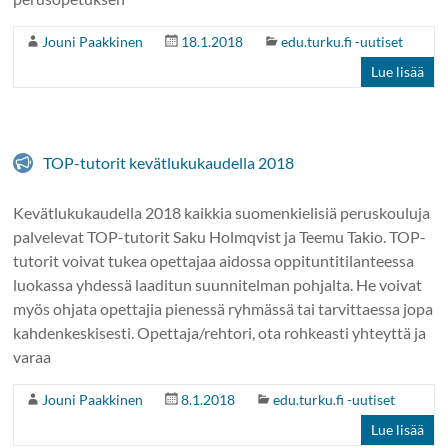
Jouni Paakkinen
18.1.2018
edu.turku.fi -uutiset
Lue lisää
TOP-tutorit kevätlukukaudella 2018
Kevätlukukaudella 2018 kaikkia suomenkielisiä peruskouluja
palvelevat TOP-tutorit Saku Holmqvist ja Teemu Takio. TOP-
tutorit voivat tukea opettajaa aidossa oppituntitilanteessa
luokassa yhdessä laaditun suunnitelman pohjalta. He voivat
myös ohjata opettajia pienessä ryhmässä tai tarvittaessa jopa
kahdenkeskisesti. Opettaja/rehtori, ota rohkeasti yhteyttä ja
varaa
Jouni Paakkinen
8.1.2018
edu.turku.fi -uutiset
Lue lisää