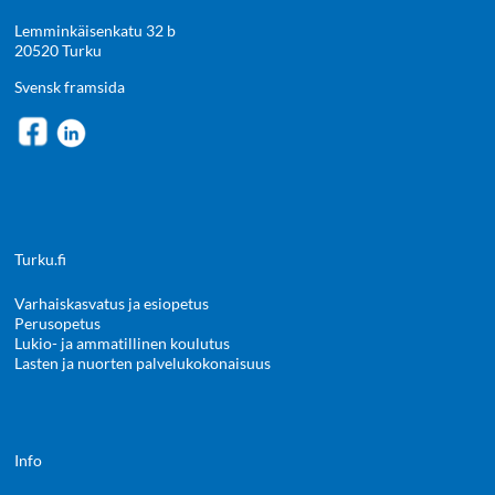
Lemminkäisenkatu 32 b
20520 Turku
Svensk framsida
Turku.fi
Varhaiskasvatus ja esiopetus
Perusopetus
Lukio- ja ammatillinen koulutus
Lasten ja nuorten palvelukokonaisuus
Info