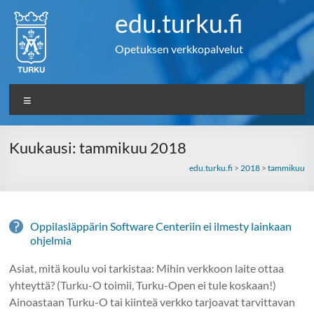
Skip
edu.turku.fi
to
content
Opetuksen verkkopalvelut
Valikko
Kuukausi:
tammikuu 2018
edu.turku.fi
>
2018
>
tammikuu
Oppilasläppärin Software Centeriin ei ilmesty lainkaan
ohjelmia
Asiat, mitä koulu voi tarkistaa: Mihin verkkoon laite ottaa
yhteyttä? (Turku-O toimii, Turku-Open ei tule koskaan!)
Ainoastaan Turku-O tai kiinteä verkko tarjoavat tarvittavan