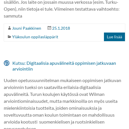
sisällön. Jos laite on jossain muussa verkossa (esim. Turku-
Open), niin tietoja ei tule. Viimeinen testattava vaihtoehto:
sammuta
Jouni Paakkinen
25.1.2018
Yläkoulun oppilasläppärit
Lue lisää
Kutsu: Digitaalisia apuvälineitä oppimisen jatkuvaan
arviointiin
Uuden opetussuunnitelman mukaiseen oppimisen jatkuvan
arvioinnin tueksi on saatavilla erilaisia digitaalisia
apuvälineitä. Turun koulujen käytössä ovat Wilman
arviointiominaisuudet, mutta markkinoilla on myös useita
mielenkiintoisia tuotteita, joiden ominaisuuksia ja
soveltuvuutta oman koulun toimintaan on mahdollisuus
arvioida kootusti suomenkielisen ja ruotsinkielisen
perusopetuksen