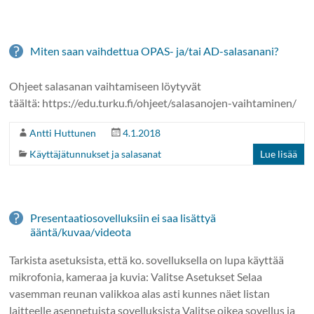
Miten saan vaihdettua OPAS- ja/tai AD-salasanani?
Ohjeet salasanan vaihtamiseen löytyvät
täältä: https://edu.turku.fi/ohjeet/salasanojen-vaihtaminen/
Antti Huttunen
4.1.2018
Käyttäjätunnukset ja salasanat
Lue lisää
Presentaatiosovelluksiin ei saa lisättyä
ääntä/kuvaa/videota
Tarkista asetuksista, että ko. sovelluksella on lupa käyttää
mikrofonia, kameraa ja kuvia: Valitse Asetukset Selaa
vasemman reunan valikkoa alas asti kunnes näet listan
laitteelle asennetuista sovelluksista Valitse oikea sovellus ja