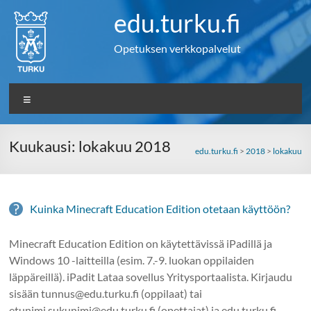
Skip
edu.turku.fi
to
content
Opetuksen verkkopalvelut
Valikko
Kuukausi:
lokakuu 2018
edu.turku.fi
>
2018
>
lokakuu
Kuinka Minecraft Education Edition otetaan käyttöön?
Minecraft Education Edition on käytettävissä iPadillä ja
Windows 10 -laitteilla (esim. 7.-9. luokan oppilaiden
läppäreillä). iPadit Lataa sovellus Yritysportaalista. Kirjaudu
sisään tunnus@edu.turku.fi (oppilaat) tai
etunimi.sukunimi@edu.turku.fi (opettajat) ja edu.turku.fi-