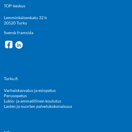
TOP-keskus
Lemminkäisenkatu 32 b
20520 Turku
Svensk framsida
Turku.fi
Varhaiskasvatus ja esiopetus
Perusopetus
Lukio- ja ammatillinen koulutus
Lasten ja nuorten palvelukokonaisuus