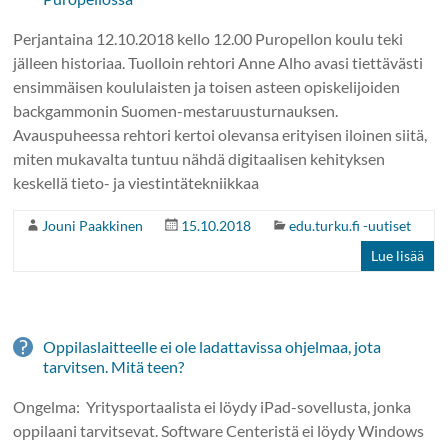
Perjantaina 12.10.2018 kello 12.00 Puropellon koulu teki
jälleen historiaa. Tuolloin rehtori Anne Alho avasi tiettävästi
ensimmäisen koululaisten ja toisen asteen opiskelijoiden
backgammonin Suomen-mestaruusturnauksen.
Avauspuheessa rehtori kertoi olevansa erityisen iloinen siitä,
miten mukavalta tuntuu nähdä digitaalisen kehityksen
keskellä tieto- ja viestintätekniikkaa
Jouni Paakkinen
15.10.2018
edu.turku.fi -uutiset
Lue lisää
Oppilaslaitteelle ei ole ladattavissa ohjelmaa, jota
tarvitsen. Mitä teen?
Ongelma: Yritysportaalista ei löydy iPad-sovellusta, jonka
oppilaani tarvitsevat. Software Centeristä ei löydy Windows