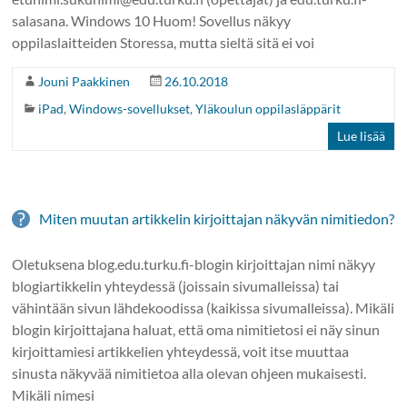
salasana. Windows 10 Huom! Sovellus näkyy
oppilaslaitteiden Storessa, mutta sieltä sitä ei voi
Jouni Paakkinen
26.10.2018
iPad
,
Windows-sovellukset
,
Yläkoulun oppilasläppärit
Lue lisää
Miten muutan artikkelin kirjoittajan näkyvän nimitiedon?
Oletuksena blog.edu.turku.fi-blogin kirjoittajan nimi näkyy
blogiartikkelin yhteydessä (joissain sivumalleissa) tai
vähintään sivun lähdekoodissa (kaikissa sivumalleissa). Mikäli
blogin kirjoittajana haluat, että oma nimitietosi ei näy sinun
kirjoittamiesi artikkelien yhteydessä, voit itse muuttaa
sinusta näkyvää nimitietoa alla olevan ohjeen mukaisesti.
Mikäli nimesi