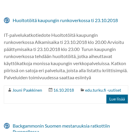
Huoltotöitä kaupungin runkoverkossa ti 23.10.2018
IT-palvelukatkotiedote Huoltotöitä kaupungin
runkoverkossa Alkamisaika ti 23.10.2018 klo 20.00 Arvioitu
päättymisaika ti 23.10.2018 klo 23.00 Turun kaupungin
runkoverkossa tehdään huoltotöitä, jotka aiheuttavat
käyttökatkoja monissa kaupungin verkkopalveluissa. Katkon
piirissä on satoja eri palveluita, joista alla listattu kriittisimpiä.
Palveluiden toimivuudessa saattaa esiintyä
Jouni Paakkinen
16.10.2018
edu.turku.fi -uutiset
Lue lisää
Backgammonin Suomen mestaruuksia ratkottiin
Puropellossa