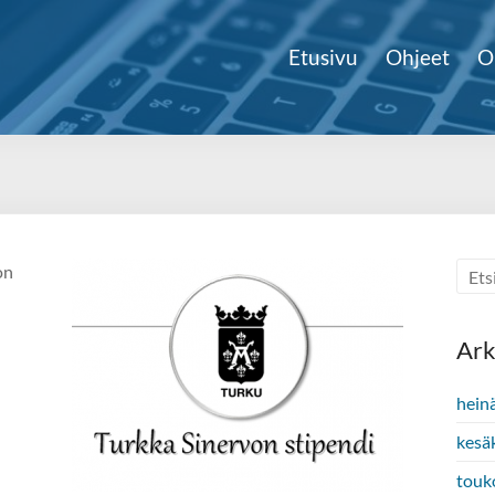
Etusivu
Ohjeet
O
on
Ark
hein
kesä
touk