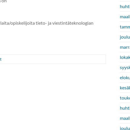
a on
huht
maal
ita/opiskelijoita tieto- ja viestintäteknologian
tamm
joul
marr
loka
t
syys
elok
kesä
touk
huht
maal
joul