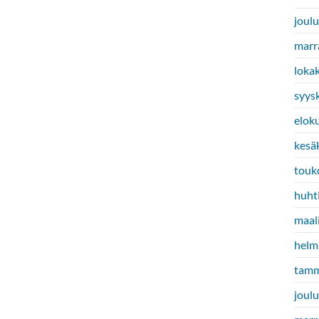
joul
marr
loka
syys
elok
kesä
touk
huht
maal
helm
tamm
joul