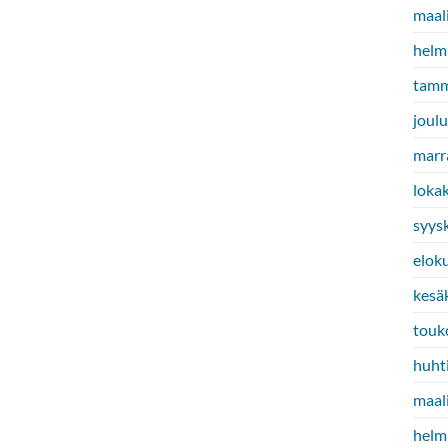
maal
helm
tamm
joul
marr
loka
syys
elok
kesä
touk
huht
maal
helm