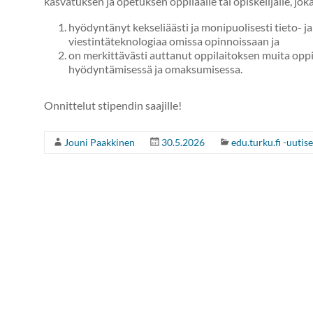
kasvatuksen ja opetuksen oppilaalle tai opiskelijalle, jok
hyödyntänyt kekseliäästi ja monipuolisesti tieto- ja
viestintäteknologiaa omissa opinnoissaan ja
on merkittävästi auttanut oppilaitoksen muita oppila
hyödyntämisessä ja omaksumisessa.
Onnittelut stipendin saajille!
Jouni Paakkinen
30.5.2026
edu.turku.fi -uutise