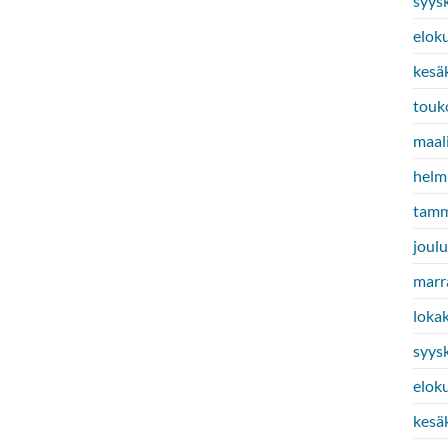
syys
elok
kesä
touk
maal
helm
tamm
joul
marr
loka
syys
elok
kesä