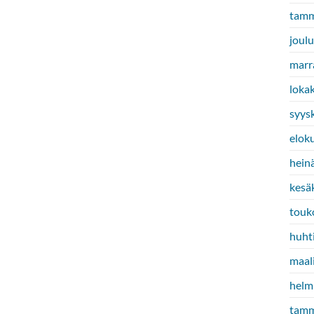
tamm
joul
marr
loka
syys
elok
hein
kesä
touk
huht
maal
helm
tamm