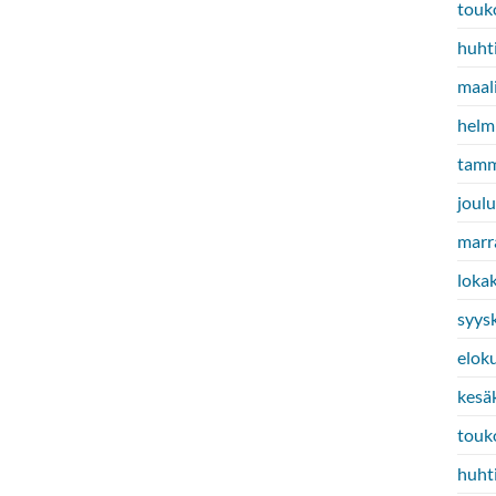
touk
huht
maal
helm
tamm
joul
marr
loka
syys
elok
kesä
touk
huht