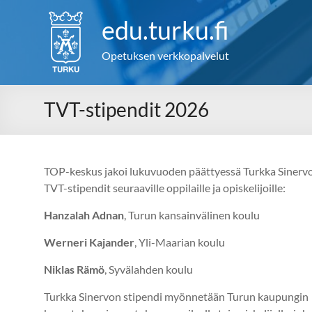
Skip
to
edu.turku.fi
content
Opetuksen verkkopalvelut
TVT-stipendit 2026
TOP-keskus jakoi lukuvuoden päättyessä Turkka Sinerv
TVT-stipendit seuraaville oppilaille ja opiskelijoille:
Hanzalah Adnan
, Turun kansainvälinen koulu
Werneri Kajander
, Yli-Maarian koulu
Niklas Rämö
, Syvälahden koulu
Turkka Sinervon stipendi myönnetään Turun kaupungin