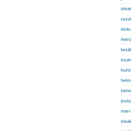
loka
syys
elok
hein
kesä
touk
huht
helm
tamm
joul
marr
loka