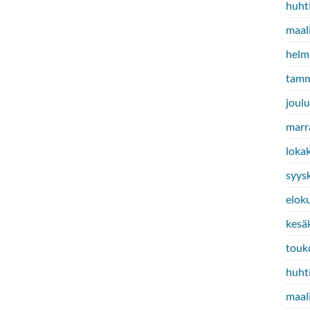
huht
maal
helm
tamm
joul
marr
loka
syys
elok
kesä
touk
huht
maal