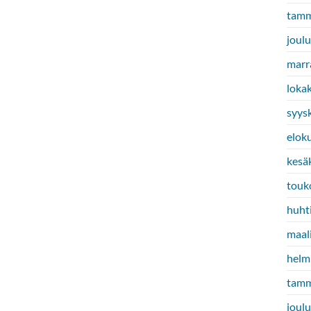
tamm
joul
marr
loka
syys
elok
kesä
touk
huht
maal
helm
tamm
joul