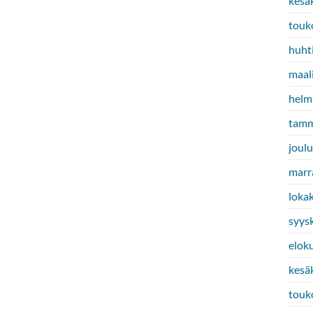
kesä
touk
huht
maal
helm
tamm
joul
marr
loka
syys
elok
kesä
touk