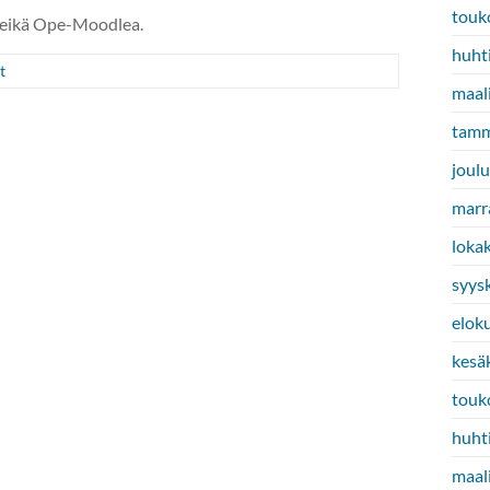
touk
 eikä Ope-Moodlea.
huht
t
maal
tamm
joul
marr
loka
syys
elok
kesä
touk
huht
maal