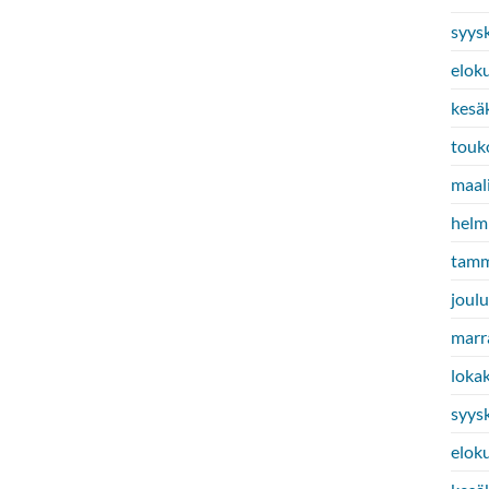
syys
elok
kesä
touk
maal
helm
tamm
joul
marr
loka
syys
elok