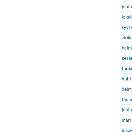
joul
loka
syys
elok
hein
kesä
touk
huht
helm
tamm
joul
marr
loka