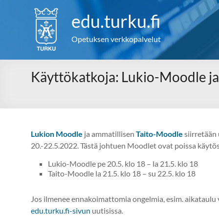
Skip
to
edu.turku.fi
content
Opetuksen verkkopalvelut
Käyttökatkoja: Lukio-Moodle j
Lukion Moodle
ja ammatillisen
Taito-Moodle
siirretään
20.-22.5.2022. Tästä johtuen Moodlet ovat poissa käytös
Lukio-Moodle pe 20.5. klo 18 – la 21.5. klo 18
Taito-Moodle la 21.5. klo 18 – su 22.5. klo 18
Jos ilmenee ennakoimattomia ongelmia, esim. aikataulu ve
edu.turku.fi-sivun
uutisissa.