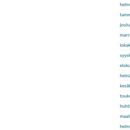
helm
tamm
joul
marr
loka
syys
elok
hein
kesä
touk
huht
maal
helm