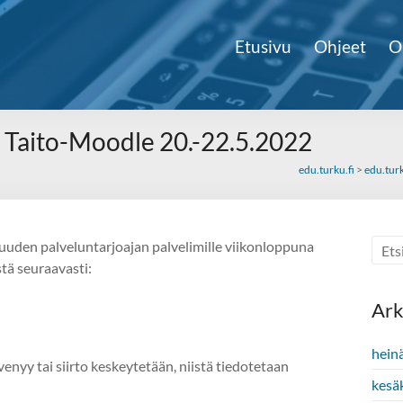
Etusivu
Ohjeet
O
a Taito-Moodle 20.-22.5.2022
edu.turku.fi
>
edu.turk
 uuden palveluntarjoajan palvelimille viikonloppuna
tä seuraavasti:
Ark
hein
nyy tai siirto keskeytetään, niistä tiedotetaan
kesä