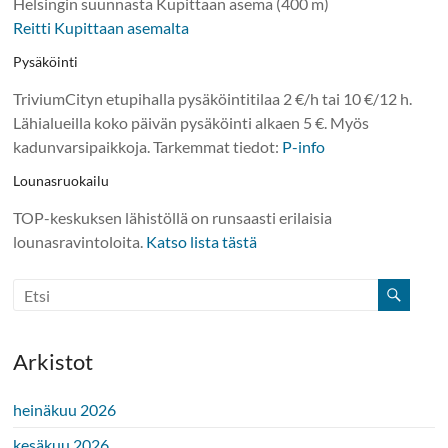
Helsingin suunnasta Kupittaan asema (400 m)
Reitti Kupittaan asemalta
Pysäköinti
TriviumCityn etupihalla pysäköintitilaa 2 €/h tai 10 €/12 h.
Lähialueilla koko päivän pysäköinti alkaen 5 €. Myös
kadunvarsipaikkoja. Tarkemmat tiedot:
P-info
Lounasruokailu
TOP-keskuksen lähistöllä on runsaasti erilaisia
lounasravintoloita.
Katso lista tästä
Arkistot
heinäkuu 2026
kesäkuu 2026