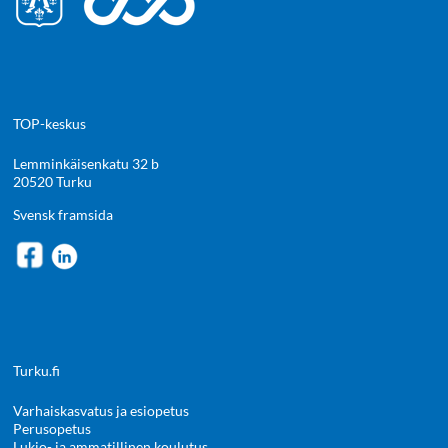
TOP-keskus
Lemminkäisenkatu 32 b
20520 Turku
Svensk framsida
Turku.fi
Varhaiskasvatus ja esiopetus
Perusopetus
Lukio- ja ammatillinen koulutus