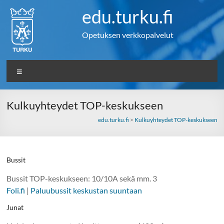
Skip
edu.turku.fi
to
content
Opetuksen verkkopalvelut
Valikko
Kulkuyhteydet TOP-keskukseen
edu.turku.fi
>
Kulkuyhteydet TOP-keskukseen
Bussit
Bussit TOP-keskukseen: 10/10A sekä mm. 3
Foli.fi
|
Paluubussit keskustan suuntaan
Junat