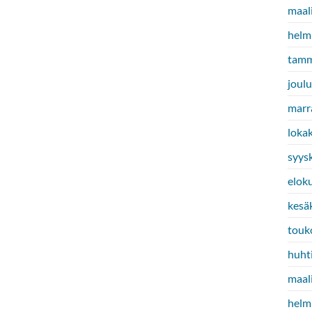
maal
helm
tamm
joul
marr
loka
syys
elok
kesä
touk
huht
maal
helm