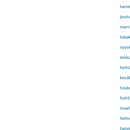
tamm
joul
marr
loka
syys
elok
hein
kesä
touk
huht
maal
helm
tamm