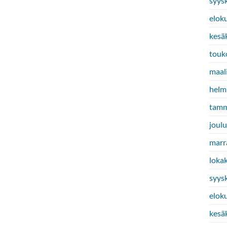
syys
elok
kesä
touk
maal
helm
tamm
joul
marr
loka
syys
elok
kesä