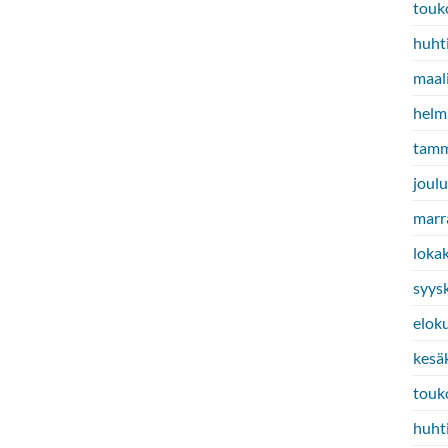
touk
huht
maal
helm
tamm
joul
marr
loka
syys
elok
kesä
touk
huht