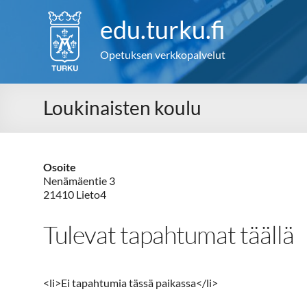
Skip
to
edu.turku.fi
content
Opetuksen verkkopalvelut
Loukinaisten koulu
Osoite
Nenämäentie 3
21410 Lieto4
Tulevat tapahtumat täällä
<li>Ei tapahtumia tässä paikassa</li>