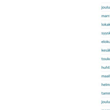
joul
marr
loka
syys
elok
kesä
touk
huht
maal
helm
tamm
joul