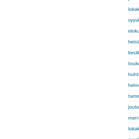
loka
syys
elok
hein
kesä
touk
huht
helm
tamm
joul
marr
loka