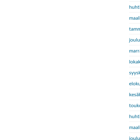
huht
maal
tamm
joul
marr
loka
syys
elok
kesä
touk
huht
maal
joul