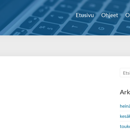
Etusivu
Ohjeet
O
Ark
hein
kesä
touk