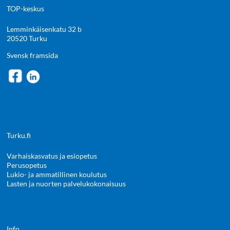
TOP-keskus
Lemminkäisenkatu 32 b
20520 Turku
Svensk framsida
Turku.fi
Varhaiskasvatus ja esiopetus
Perusopetus
Lukio- ja ammatillinen koulutus
Lasten ja nuorten palvelukokonaisuus
Info