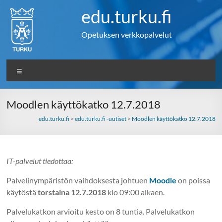
Skip
edu.turku.fi
to
content
Opetuksen verkkopalvelut
Valikko
Moodlen käyttökatko 12.7.2018
edu.turku.fi
>
edu.turku.fi -uutiset
>
Moodlen käyttökatko 12.7.2018
IT-palvelut tiedottaa:
Palvelinympäristön vaihdoksesta johtuen
Moodle
on poissa
käytöstä
torstaina 12.7.2018
klo 09:00 alkaen.
Palvelukatkon arvioitu kesto on 8 tuntia. Palvelukatkon