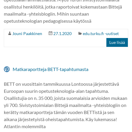
osallistui henkilöitä, jotka raportoivat kokemastaan Bittejä
maailmalta -yhteisblogiin. Mihin suuntaan
opetusteknologian pedagogisessa käytössä
Jouni Paakkinen
27.1.2020
edu.turku.fi -uutiset
Lue lisää
Matkaraportteja BETT-tapahtumasta
BETT on vuosittain tammikuussa Lontoossa järjestettävä
Euroopan suurin opetusteknologia-alan tapahtuma.
Osallistujia on n. 35 000, joista suomalaisia arvioiden mukaan
yli 700. Sivistystoimialan Bittejä maailmalta -yhteisblogiin on
kerätty matkaraportteja tämän vuoden BETTistä ja sen
aikana järjestetyistä oheistapahtumista. Käy lukemassa!
Atlantin molemmilta