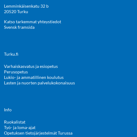
Lemminkäisenkatu 32 b
20520 Turku
Katso tarkemmat yhteystiedot
Svensk framsida
Turku.fi
Varhaiskasvatus ja esiopetus
Perusopetus
Lukio- ja ammatillinen koulutus
Lasten ja nuorten palvelukokonaisuus
Info
Ruokalistat
Työ- ja loma-ajat
Opetuksen tietojärjestelmät Turussa