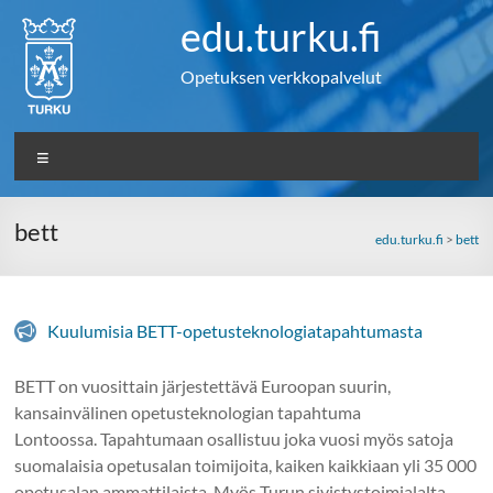
Skip
edu.turku.fi
to
content
Opetuksen verkkopalvelut
Valikko
bett
edu.turku.fi
>
bett
Kuulumisia BETT-opetusteknologiatapahtumasta
BETT on vuosittain järjestettävä Euroopan suurin,
kansainvälinen opetusteknologian tapahtuma
Lontoossa. Tapahtumaan osallistuu joka vuosi myös satoja
suomalaisia opetusalan toimijoita, kaiken kaikkiaan yli 35 000
opetusalan ammattilaista. Myös Turun sivistystoimialalta