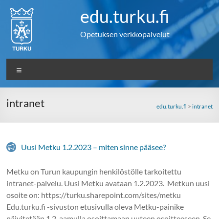
Skip
edu.turku.fi
to
content
Opetuksen verkkopalvelut
Valikko
intranet
edu.turku.fi
>
intranet
Uusi Metku 1.2.2023 – miten sinne pääsee?
Metku on Turun kaupungin henkilöstölle tarkoitettu
intranet-palvelu. Uusi Metku avataan 1.2.2023. Metkun uusi
osoite on: https://turku.sharepoint.com/sites/metku
Edu.turku.fi -sivuston etusivulla oleva Metku-painike
päivitetään 1.2. aamulla osoittamaan uuteen osoitteeseen. Se