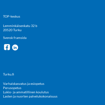
TOP-keskus
Lemminkäisenkatu 32 b
20520 Turku
Svensk framsida
Turku.fi
Varhaiskasvatus ja esiopetus
Perusopetus
Lukio- ja ammatillinen koulutus
Lasten ja nuorten palvelukokonaisuus