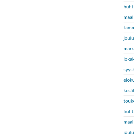
huht
maal
tamm
joul
marr
loka
syys
elok
kesä
touk
huht
maal
joul