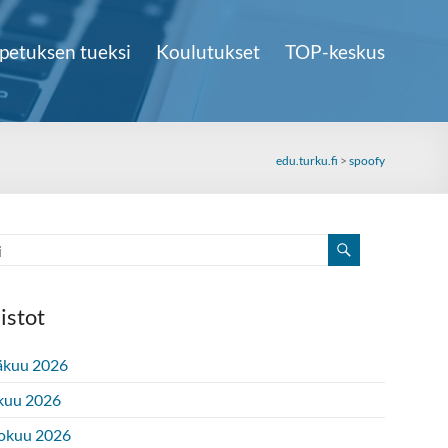
petuksen tueksi
Koulutukset
TOP-keskus
edu.turku.fi
>
spoofy
istot
äkuu 2026
kuu 2026
okuu 2026