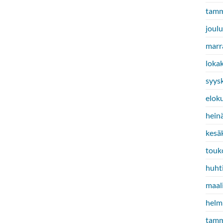
tamm
joul
marr
loka
syys
elok
hein
kesä
touk
huht
maal
helm
tamm