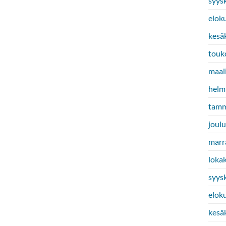
syys
elok
kesä
touk
maal
helm
tamm
joul
marr
loka
syys
elok
kesä