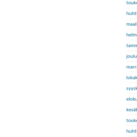
touk
huht
maal
helm
tamm
joul
marr
loka
syys
elok
kesä
touk
huht