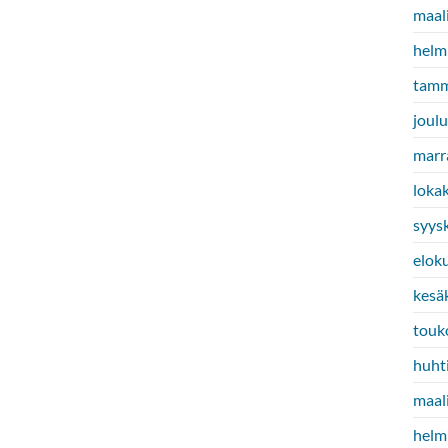
maal
helm
tamm
joul
marr
loka
syys
elok
kesä
touk
huht
maal
helm