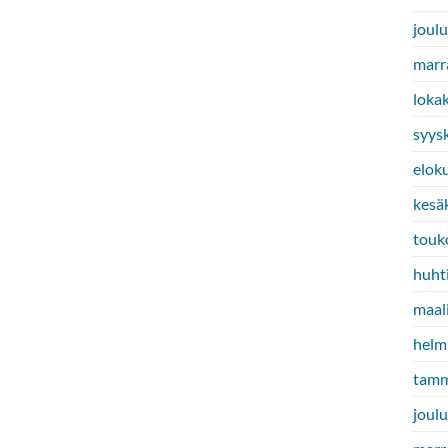
joul
marr
loka
syys
elok
kesä
touk
huht
maal
helm
tamm
joul