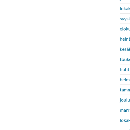
loka
syys
elok
hein
kesä
touk
huht
helm
tamm
joul
marr
loka