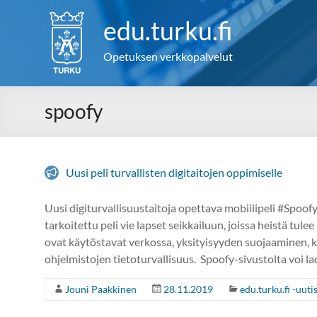
Skip
to
edu.turku.fi
content
Opetuksen verkkopalvelut
spoofy
Uusi peli turvallisten digitaitojen oppimiselle
Uusi digiturvallisuustaitoja opettava mobiilipeli #Spoofy 
tarkoitettu peli vie lapset seikkailuun, joissa heistä tu
ovat käytöstavat verkossa, yksityisyyden suojaaminen, ke
ohjelmistojen tietoturvallisuus. Spoofy-sivustolta voi l
Jouni Paakkinen
28.11.2019
edu.turku.fi -uuti