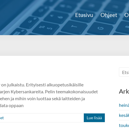
Etusivu
Ohjeet
O
on julkaistu. Erityisesti alkuopetusikäisille
Ark
lee arjen Kybersankareita. Pelin teemakokonaisuudet
hen ja mihin voin luottaa sekä laitteiden ja
hein
adata oppaan
kesä
set
Lue lisää
touk