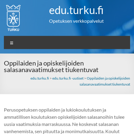
Skip
edu.turku.fi
to
content
Opetuksen verkkopalvelut
Valikko
Oppilaiden ja opiskelijoiden
salasanavaatimukset tiukentuvat
edu.turku.fi
>
edu.turku.fi -uutiset
>
Oppilaiden ja opiskelijoiden
salasanavaatimukset tiukentuvat
Perusopetuksen oppilaiden ja lukiokoulutuksen ja
ammatillisen koulutuksen opiskelijoiden salasanoihin tulee
uusia vaatimuksia marraskuussa. Ne koskevat salasanan
vanhenemista, sen pituutta ja monimutkaisuutta. Koulut