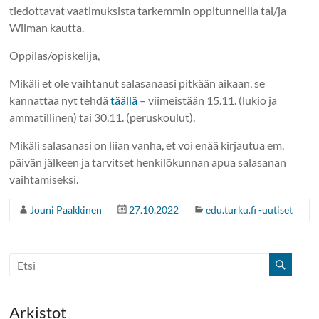
tiedottavat vaatimuksista tarkemmin oppitunneilla tai/ja
Wilman kautta.
Oppilas/opiskelija,
Mikäli et ole vaihtanut salasanaasi pitkään aikaan, se
kannattaa nyt tehdä
täällä
– viimeistään 15.11. (lukio ja
ammatillinen) tai 30.11. (peruskoulut).
Mikäli salasanasi on liian vanha, et voi enää kirjautua em.
päivän jälkeen ja tarvitset henkilökunnan apua salasanan
vaihtamiseksi.
Jouni Paakkinen
27.10.2022
edu.turku.fi -uutiset
Arkistot