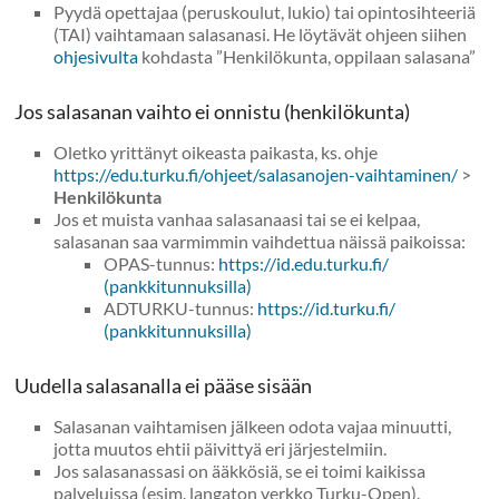
Pyydä opettajaa (peruskoulut, lukio) tai opintosihteeriä
(TAI) vaihtamaan salasanasi. He löytävät ohjeen siihen
ohjesivulta
kohdasta ”Henkilökunta, oppilaan salasana”
Jos salasanan vaihto ei onnistu (henkilökunta)
Oletko yrittänyt oikeasta paikasta, ks. ohje
https://edu.turku.fi/ohjeet/salasanojen-vaihtaminen/
>
Henkilökunta
Jos et muista vanhaa salasanaasi tai se ei kelpaa,
salasanan saa varmimmin vaihdettua näissä paikoissa:
OPAS-tunnus:
https://id.edu.turku.fi/
(pankkitunnuksilla)
ADTURKU-tunnus:
https://id.turku.fi/
(pankkitunnuksilla)
Uudella salasanalla ei pääse sisään
Salasanan vaihtamisen jälkeen odota vajaa minuutti,
jotta muutos ehtii päivittyä eri järjestelmiin.
Jos salasanassasi on ääkkösiä, se ei toimi kaikissa
palveluissa (esim. langaton verkko Turku-Open).