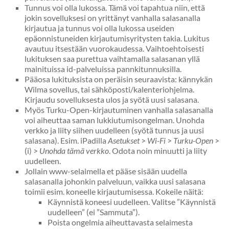
Tunnus voi olla lukossa. Tämä voi tapahtua niin, että
jokin sovelluksesi on yrittänyt vanhalla salasanalla
kirjautua ja tunnus voi olla lukossa useiden
epäonnistuneiden kirjautumisyritysten takia. Lukitus
avautuu itsestään vuorokaudessa. Vaihtoehtoisesti
lukituksen saa purettua vaihtamalla salasanan yllä
mainituissa id-palveluissa pannkitunnuksilla.
Pääosa lukituksista on peräisin seuraavista: kännykän
Wilma sovellus, tai sähköposti/kalenteriohjelma.
Kirjaudu sovelluksesta ulos ja syötä uusi salasana.
Myös Turku-Open-kirjautuminen vanhalla salasanalla
voi aiheuttaa saman lukkiutumisongelman. Unohda
verkko ja liity siihen uudelleen (syötä tunnus ja uusi
salasana). Esim. iPadilla
Asetukset
>
Wi-Fi
>
Turku-Open
>
(i) >
Unohda tämä verkko
. Odota noin minuutti ja liity
uudelleen.
Jollain www-selaimella et pääse sisään uudella
salasanalla johonkin palveluun, vaikka uusi salasana
toimii esim. koneelle kirjautumisessa. Kokeile näitä:
Käynnistä koneesi uudelleen. Valitse ”Käynnistä
uudelleen” (ei ”Sammuta”).
Poista ongelmia aiheuttavasta selaimesta