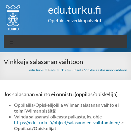
Skip
edu.turku.fi
to
content
Opetuksen verkkopalvelut
Valikko
Vinkkejä salasanan vaihtoon
edu.turku.fi
>
edu.turku.fi -uutiset
>
Vinkkejä salasanan vaihtoon
Jos salasanan vaihto ei onnistu (oppilas/opiskelija)
Oppilailla/Opiskelijoillla Wilman salasanan vaihto
ei
toimi
Wilman sisältä!
Vaihda salasanasi oikeasta paikasta, ks. ohje
https://edu.turku.fi/ohjeet/salasanojen-vaihtaminen/
>
Oppilaat/Opiskelijat