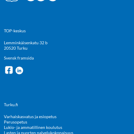
TOP-keskus
Lemminkäisenkatu 32 b
20520 Turku
Svensk framsida
Turku.fi
Varhaiskasvatus ja esiopetus
Perusopetus
Lukio- ja ammatillinen koulutus
Lasten ja nuorten palvelukokonaisuus