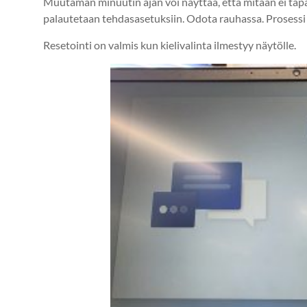
Muutaman minuutin ajan voi näyttää, että mitään ei tapahd
palautetaan tehdasasetuksiin. Odota rauhassa. Prosessi v
Resetointi on valmis kun kielivalinta ilmestyy näytölle.