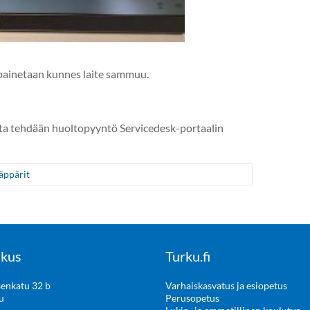
 painetaan kunnes laite sammuu.
eesta tehdään huoltopyyntö Servicedesk-portaalin
äppärit
kus
Turku.fi
enkatu 32 b
Varhaiskasvatus ja esiopetus
u
Perusopetus