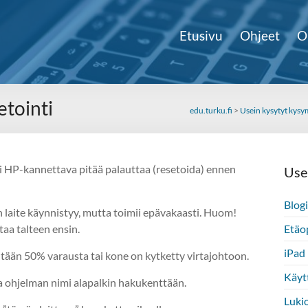
Etusivu
Ohjeet
O
etointi
edu.turku.fi
>
Usein kysytyt kysy
tai HP-kannettava pitää palauttaa (resetoida) ennen
Use
Blogi
an laite käynnistyy, mutta toimii epävakaasti. Huom!
taa talteen ensin.
Etäop
iPad
ntään 50% varausta tai kone on kytketty virtajohtoon.
Käyt
lla ohjelman nimi alapalkin hakukenttään.
Lukio