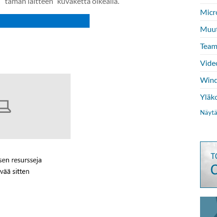
 ”tämän laitteen” kuvaketta oikealla.
Micr
Muu
Team
Vide
Wind
Yläk
Näytä