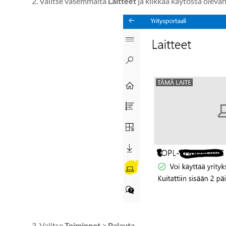
2. Valitse vasemmalta
Laitteet
ja klikkaa käytössä olevan
3. Valitse
Toiminnot
>
Palauta