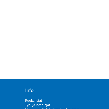
Info
Ruokalistat
Työ- ja loma-ajat