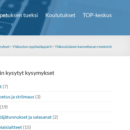
petuksen tueksi
Koulutukset
TOP-keskus
mykset
>
Yläkoulun oppilasläppärit
>
Yläkoululaisen kannettavan resetointi
in kysytyt kysymykset
t
(7)
etus ja striimaus
(3)
(19)
täjätunnukset ja salasanat
(2)
laislaitteet
(15)