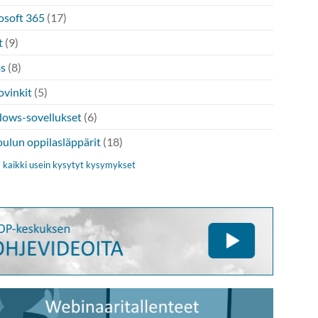
osoft 365
(17)
t
(9)
s
(8)
ovinkit
(5)
ows-sovellukset
(6)
oulun oppilasläppärit
(18)
 kaikki usein kysytyt kysymykset