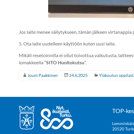
Jos laite menee säilytykseen, tämän jälkeen virtanappia
5. Ota laite uudelleen käyttöön kuten uusi laite.
Mikäli resetoinnilla ei ollut toivottua vaikutusta, laitt
lomakkeella ”
SITO Huoltokutsu
”.
Jouni Paakkinen
24.6.2025
Yläkoulun oppilasl
TOP-kes
Lemminkäis
20520 Turk