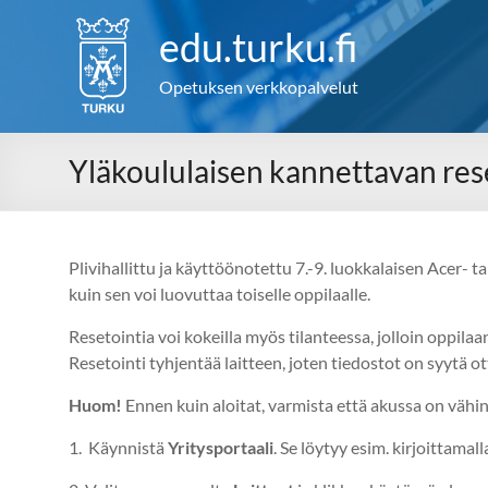
Skip
to
edu.turku.fi
content
Opetuksen verkkopalvelut
Yläkoululaisen kannettavan res
Plivihallittu ja käyttöönotettu 7.-9. luokkalaisen Acer- 
kuin sen voi luovuttaa toiselle oppilaalle.
Resetointia voi kokeilla myös tilanteessa, jolloin oppila
Resetointi tyhjentää laitteen, joten tiedostot on syytä ot
Huom!
Ennen kuin aloitat, varmista että akussa on vähi
1. Käynnistä
Yritysportaali
. Se löytyy esim. kirjoittama