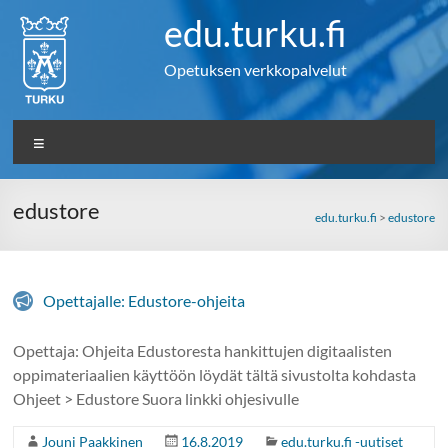
Skip
edu.turku.fi
to
content
Opetuksen verkkopalvelut
Valikko
edustore
edu.turku.fi
>
edustore
Opettajalle: Edustore-ohjeita
Opettaja: Ohjeita Edustoresta hankittujen digitaalisten
oppimateriaalien käyttöön löydät tältä sivustolta kohdasta
Ohjeet > Edustore Suora linkki ohjesivulle
Jouni Paakkinen
16.8.2019
edu.turku.fi -uutiset