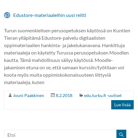
Edustore-materiaaleihin uusi reitti
Turun suomenkielisen perusopetuksen käytössä on Kuntien
Tieran ylläpitämä Edustore-palvelu digitaalisten
oppimateriaalien hankinta- ja jakelukanavana. Hankittuja
materiaaleja on käytetty Turussa perusopetuksen Moodlen
kautta. Tämä mahdollisuus säilyy käytössä. Moodle-
jakamisen etuna on se, että samaan kurssiin/työtilaan voi
koota myös muita oppimiskokonaisuuteen liittyviä
materiaaleja, kuten
Jouni Paakkinen
8.2.2018
edu.turku.fi -uutiset
Lue lisää