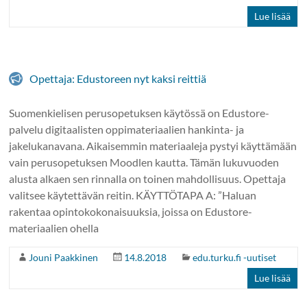
Lue lisää
Opettaja: Edustoreen nyt kaksi reittiä
Suomenkielisen perusopetuksen käytössä on Edustore-
palvelu digitaalisten oppimateriaalien hankinta- ja
jakelukanavana. Aikaisemmin materiaaleja pystyi käyttämään
vain perusopetuksen Moodlen kautta. Tämän lukuvuoden
alusta alkaen sen rinnalla on toinen mahdollisuus. Opettaja
valitsee käytettävän reitin. KÄYTTÖTAPA A: ”Haluan
rakentaa opintokokonaisuuksia, joissa on Edustore-
materiaalien ohella
Jouni Paakkinen
14.8.2018
edu.turku.fi -uutiset
Lue lisää