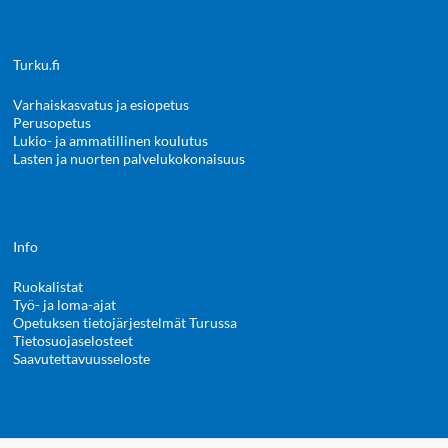
Turku.fi
Varhaiskasvatus ja esiopetus
Perusopetus
Lukio- ja ammatillinen koulutus
Lasten ja nuorten palvelukokonaisuus
Info
Ruokalistat
Työ- ja loma-ajat
Opetuksen tietojärjestelmät Turussa
Tietosuojaselosteet
Saavutettavuusseloste